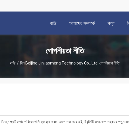
বাড়ি
আমাদের সম্পর্কে
পণ্য
গোপনীয়তা নীতি
বাড়ি
/
চীন Beijing Jinjiaomeng Technology Co., Ltd. গোপনীয়তা নীতি
ে দিচ্ছে: প্ল্যাটফর্মের পরিষেবাগুলি ব্যবহার করার আগে দয়া করে এই বিবৃতিটি মনোযোগ সহকারে পড়ুন এ