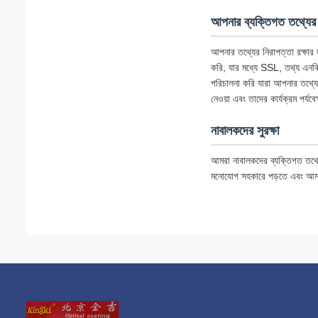
আপনার ব্যক্তিগত তথ্যের স
আপনার তথ্যের নিরাপত্তা রক্ষার জন
করি, যার মধ্যে SSL, তথ্য এনক্রি
পরিচালনা করি যারা আপনার তথ্যের স
নেওয়া এবং তাদের কার্যক্রম পর্যবে
নাবালকদের সুরক্ষা
আমরা নাবালকদের ব্যক্তিগত তথ
মনোযোগ সহকারে পড়তে এবং আমাদ