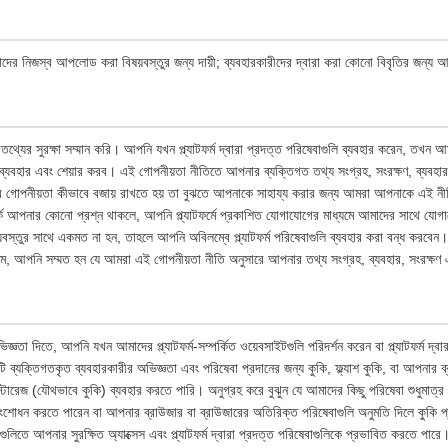
র নিজস্ব আপলোড করা বিষয়বস্তুর জন্য দায়ী; ব্যবহারকারীদের দ্বারা করা কোনো বিবৃতির জন্য আ
তথ্যের সুরক্ষা সম্মান করি। আপনি যখন প্ল্যাটফর্ম দ্বারা প্রদত্ত পরিষেবাগুলি ব্যবহার করেন, তখন
্যবহার এবং শেয়ার করব। এই গোপনীয়তা নীতিতে আপনার ব্যক্তিগত তথ্য সংগ্রহ, সংরক্ষণ, ব্যবহার, শ
গোপনীয়তা কীভাবে বজায় রাখতে হয় তা বুঝতে আপনাকে সাহায্য করার জন্য আমরা আপনাকে এই নীতিটি 
কে আপনার কোনো প্রশ্ন থাকলে, আপনি প্ল্যাটফর্মে প্রকাশিত যোগাযোগের মাধ্যমে আমাদের সাথে য
স্তুর সাথে একমত না হন, তাহলে আপনি অবিলম্বে প্ল্যাটফর্ম পরিষেবাগুলি ব্যবহার করা বন্ধ করবেন। প
ধ্যমে, আপনি সম্মত হন যে আমরা এই গোপনীয়তা নীতি অনুসারে আপনার তথ্য সংগ্রহ, ব্যবহার, সংরক্ষণ
তা দিতে, আপনি যখন আমাদের প্ল্যাটফর্ম-সম্পর্কিত ওয়েবসাইটগুলি পরিদর্শন করেন বা প্ল্যাটফর্ম দ্বার
ক্তিগতকৃত ব্যবহারকারীর অভিজ্ঞতা এবং পরিষেবা প্রদানের জন্য কুকি, ফ্ল্যাশ কুকি, বা আপনার ব্রা
় স্টোরেজ (যৌথভাবে কুকি) ব্যবহার করতে পারি। অনুগ্রহ করে বুঝুন যে আমাদের কিছু পরিষেবা শুধুমাত্র
শোধন করতে পারেন বা আপনার ব্রাউজার বা ব্রাউজারের অতিরিক্ত পরিষেবাগুলি অনুমতি দিলে কুকি প্
াইটগুলিতে আপনার সুরক্ষিত অ্যাক্সেস এবং প্ল্যাটফর্ম দ্বারা প্রদত্ত পরিষেবাগুলিকে প্রভাবিত করতে পারে