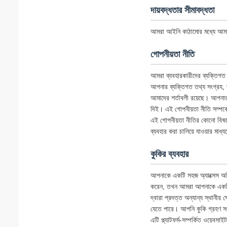
দায়বদ্ধতার সীমাবদ্ধতা
আমরা আইনি কাঠামোর মধ্যে আমাদে
গোপনীয়তা নীতি
আমরা ব্যবহারকারীদের ব্যক্তিগত 
আপনার ব্যক্তিগত তথ্য সংগ্রহ, ব
আমাদের শর্তাবলী রয়েছে। আপনার 
দিই। এই গোপনীয়তা নীতি সম্পর্
এই গোপনীয়তা নীতির কোনো বিষয়ব
ব্যবহার করা চালিয়ে যাওয়ার মা
কুকির ব্যবহার
আপনাকে একটি সহজ অ্যাক্সেস অভিজ্ঞ
করেন, তখন আমরা আপনাকে একটি ব্য
দ্বারা প্রদত্ত অন্যান্য স্থানীয
যেতে পারে। আপনি কুকি গ্রহণ সং
এটি প্ল্যাটফর্ম-সম্পর্কিত ওয়েবস