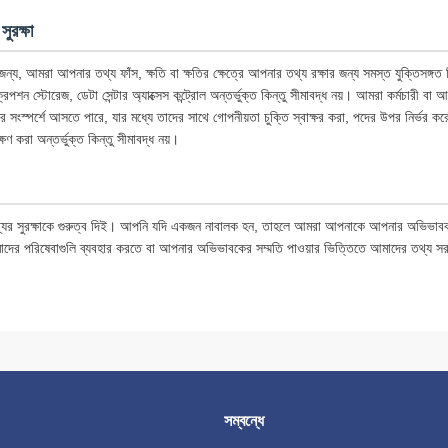
ুরক্ষা
্য, আমরা আপনার তথ্য ফাঁস, ক্ষতি বা ক্ষতির ক্ষেত্রে আপনার তথ্য রক্ষার জন্য সমস্ত যুক্তিসঙ্গত নির
পশন স্টোরেজ, ডেটা সেন্টার অ্যাক্সেস কন্ট্রোল অন্তর্ভুক্ত কিন্তু সীমাবদ্ধ নয়। আমরা কর্মচারী ব
ংস্পর্শে আসতে পারে, যার মধ্যে তাদের সাথে গোপনীয়তা চুক্তি স্বাক্ষর করা, পদের উপর নির্ভর করে বিভি
ক্ষণ করা অন্তর্ভুক্ত কিন্তু সীমাবদ্ধ নয়।
্যের সুরক্ষাকে গুরুত্ব দিই। আপনি যদি একজন নাবালক হন, তাহলে আমরা আপনাকে আপনার অভিভাব
ের পরিষেবাগুলি ব্যবহার করতে বা আপনার অভিভাবকের সম্মতি পাওয়ার ভিত্তিতে আমাদের তথ্য সর
সম্বন্ধে