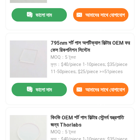
ভালো দাম
আমাদের সাথে যোগাযোগ
করুন
795nm শর্ট পাস অপটিক্যাল ফিল্টার OEM ফর
ফেস রিকগনিশন সিস্টেম
MOQ：5 টুকরা
মূল্য：$40/piece 1-10pieces; $35/piece
11-50pieces; $25/piece >=51pieces
ভালো দাম
আমাদের সাথে যোগাযোগ
বাড়ি
করুন
কিংকি OEM শর্ট পাস ফিল্টার সৌন্দর্য যন্ত্রপাতি
পণ্য
জন্য Thorlabs
MOQ：5 টুকরা
ভিডিও
মূল্য：$40/piece 1-10pieces; $35/piece