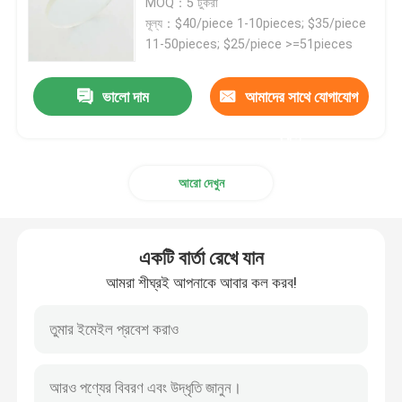
MOQ：5 টুকরা
মূল্য：$40/piece 1-10pieces; $35/piece
11-50pieces; $25/piece >=51pieces
আইআর ব্যান্ডপাস ফিল্টার
ভালো দাম
আমাদের সাথে যোগাযোগ
ইউভি ব্যান্ডপাস ফিল্টার
করুন
আইটিও ইলেক্ট্রোম্যাগনেটিক স্কিলিং গ্লাস
আরো দেখুন
জৈব রসায়ন বিশ্লেষক ফিল্টার
একটি বার্তা রেখে যান
দৃশ্যমান ব্যান্ডপাস ফিল্টার
আমরা শীঘ্রই আপনাকে আবার কল করব!
লং পাস অপটিক্যাল ফিল্টার
শর্ট পাস অপটিক্যাল ফিল্টার