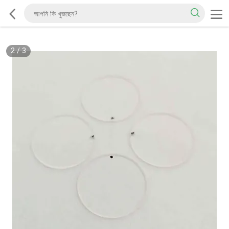
2
/
3