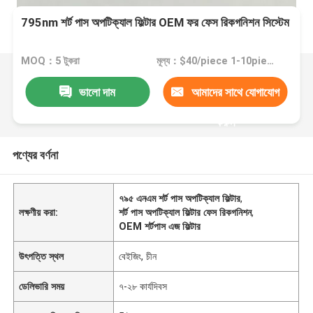
795nm শর্ট পাস অপটিক্যাল ফিল্টার OEM ফর ফেস রিকগনিশন সিস্টেম
MOQ：5 টুকরা
মূল্য：$40/piece 1-10pieces; $35/piece 11-50pieces; $25/piece >=51pieces
ভালো দাম
আমাদের সাথে যোগাযোগ
করুন
পণ্যের বর্ণনা
৭৯৫ এনএম শর্ট পাস অপটিক্যাল ফিল্টার
,
লক্ষণীয় করা:
শর্ট পাস অপটিক্যাল ফিল্টার ফেস রিকগনিশন
,
OEM শর্টপাস এজ ফিল্টার
উৎপত্তি স্থল
বেইজিং, চীন
ডেলিভারি সময়
৭-২৮ কার্যদিবস