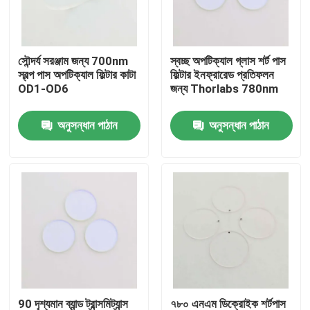
আমাদের সম্পর্কে
সৌন্দর্য সরঞ্জাম জন্য 700nm
স্বচ্ছ অপটিক্যাল গ্লাস শর্ট পাস
স্বল্প পাস অপটিক্যাল ফিল্টার কাটা
ফিল্টার ইনফ্রারেড প্রতিফলন
কারখানা ভ্রমণ
OD1-OD6
জন্য Thorlabs 780nm
অনুসন্ধান পাঠান
অনুসন্ধান পাঠান
মান নিয়ন্ত্রণ
আমাদের সাথে যোগাযোগ করুন
উদ্ধৃতির জন্য আবেদন
অপটিক্যাল ব্যান্ডপাস ফিল্টার
ফ্লুরোসেন্স ব্যান্ডপাস ফিল্টার
90 দৃশ্যমান ব্যান্ড ট্রান্সমিট্যান্স
৭৮০ এনএম ডিক্রোইক শর্টপাস