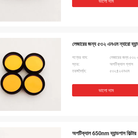
ভালো দাম
লেজারের জন্য ৫৩২ এনএম ন্যারো ব্যান্ড
পণ্যের নাম:
লেজারের জন্য ৫৩২ এন
স্তর:
অপটিক্যাল গ্লাস
তরঙ্গদৈর্ঘ্য:
৫৩২±২এনএম
ভালো দাম
অপটিক্যাল 650nm ব্যান্ডপাস ফিল্টার