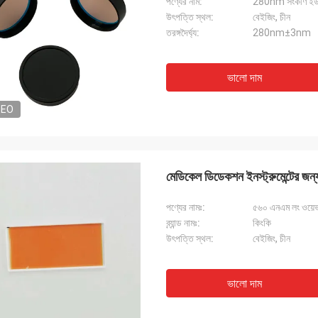
পণ্যের নাম:
280nm সংকীর্ণ ইউভি 
উৎপত্তি স্থল:
বেইজিং, চীন
তরঙ্গদৈর্ঘ্য:
280nm±3nm
ভালো দাম
DEO
মেডিকেল ডিডেকশন ইনস্ট্রুমেন্টের জ
পণ্যের নামঃ:
৫৬০ এনএম লং ওয়েভ 
ব্র্যান্ড নামঃ:
কিংকি
উৎপত্তি স্থল:
বেইজিং, চীন
ভালো দাম