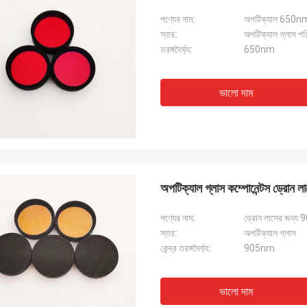
পণ্যের নাম:
অপটিক্যাল 650nm ব্
স্তর:
অপটিক্যাল গ্লাস পর
তরঙ্গদৈর্ঘ্য:
650nm
ভালো দাম
অপটিক্যাল গ্লাস কম্পোনেন্টস ড্রোন ল
পণ্যের নাম:
ড্রোন লাসের জন্য 90
স্তর:
অপটিক্যাল গ্লাস
কেন্দ্র তরঙ্গদৈর্ঘ্য:
905nm
ভালো দাম