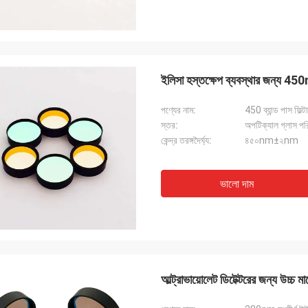
ইলিসা হস্তক্ষেপ ব্যবস্থার জন্য 450nm
পণ্যের নাম:
450 ব্যান্ড পাস ফিল্ট
স্তর:
অপটিক্যাল গ্লাস পর
কেন্দ্র তরঙ্গদৈর্ঘ্য:
৪৫০nm±২nm
ভালো দাম
আল্ট্রাভায়োলেট ডিটেক্টরের জন্য উচ্চ ম