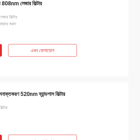
পাস 808nm লেজার ফিল্টার
েজার ফিল্টার
িষ্কার করুন
এখন যোগাযোগ
 সনাক্তকরণ 520nm ব্যান্ডপাস ফিল্টার
ল্টার