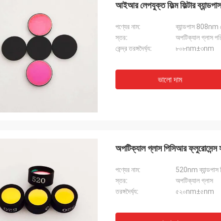
আইআর লেপযুক্ত ফিল্ম ফিল্টার ব্যান্ড
পণ্যের নাম:
ব্যান্ডপাস 808nm ল
স্তর:
অপটিক্যাল গ্লাস পর
কেন্দ্র তরঙ্গদৈর্ঘ্য:
৮০৮nm±৩nm
ভালো দাম
অপটিক্যাল গ্লাস পিসিআর ফ্লুরোসেন্স
পণ্যের নাম:
520nm ব্যান্ডপাস ফি
স্তর:
অপটিক্যাল গ্লাস
তরঙ্গদৈর্ঘ্য:
৫২০nm±৫nm