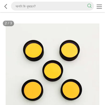
2
/
3