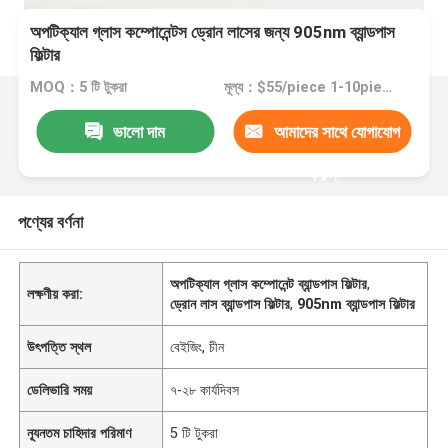
অপটিক্যাল গ্লাস কম্পোনেন্টস ড্রোন লাসের জন্য 905nm ব্যান্ডপাস
ফিল্টার
MOQ：5 টি টুকরা
মূল্য：$55/piece 1-10piece; $35/piece 11-50pieces; $15piece >=51pieces
ভালো দাম
আমাদের সাথে যোগাযোগ
করুন
পণ্যের বর্ণনা
অপটিক্যাল গ্লাস কম্পোনেন্ট ব্যান্ডপাস ফিল্টার
,
লক্ষণীয় করা:
ড্রোন লাস ব্যান্ডপাস ফিল্টার
,
905nm ব্যান্ডপাস ফিল্টার
উৎপত্তি স্থল
বেইজিং, চীন
ডেলিভারি সময়
৭-২৮ কার্যদিবস
ন্যূনতম চাহিদার পরিমাণ
5 টি টুকরা