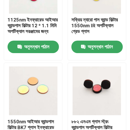
আমাদের সম্পর্কে
1125nm ইনফ্রারেড আইআর
সক্রিয় ন্যারো পাস ব্যান্ড ফিল্টার
ব্যান্ডপাস ফিল্টার 12 * 1.1 মিমি
1550nm IR অপটিক্যাল
অপটিক্যাল সরঞ্জামের জন্য
গ্রেড গ্লাস
কারখানা ভ্রমণ
অনুসন্ধান পাঠান
অনুসন্ধান পাঠান
মান নিয়ন্ত্রণ
আমাদের সাথে যোগাযোগ করুন
উদ্ধৃতির জন্য আবেদন
অপটিক্যাল ব্যান্ডপাস ফিল্টার
1550nm আইআর ব্যান্ডপাস
৮৮২ এনএম গ্লাস স্ট্রং
ফ্লুরোসেন্স ব্যান্ডপাস ফিল্টার
ফিল্টার BK7 গ্লাস ইনফ্রারেড
ব্যান্ডপাস অপটিক্যাল ফিল্টার