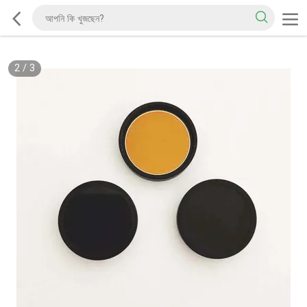
2
/
3