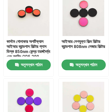
কাস্টম গোলাকার অপটিক্যাল
আইআর লেপযুক্ত ফিল্ম ফিল্টার
আইআর ব্যান্ডপাস ফিল্টার গ্লাস
ব্যান্ডপাস 808nm লেজার ফিল্টার
ডিস্ক 850nm কেন্দ্র তরঙ্গদৈর্ঘ্য
এবং ব্লকিং OD5 200-
1100nm
অনুসন্ধান পাঠান
অনুসন্ধান পাঠান
বাড়ি
পণ্য
ভিডিও