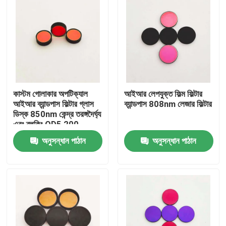
কাস্টম গোলাকার অপটিক্যাল
আইআর লেপযুক্ত ফিল্ম ফিল্টার
আইআর ব্যান্ডপাস ফিল্টার গ্লাস
ব্যান্ডপাস 808nm লেজার ফিল্টার
ডিস্ক 850nm কেন্দ্র তরঙ্গদৈর্ঘ্য
এবং ব্লকিং OD5 200-
1100nm
অনুসন্ধান পাঠান
অনুসন্ধান পাঠান
বাড়ি
পণ্য
ভিডিও