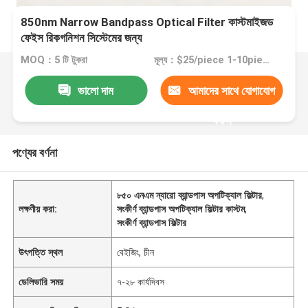
850nm Narrow Bandpass Optical Filter কাস্টমাইজড
ফেইস রিকগনিশন সিস্টেমের জন্য
MOQ：5 টি টুকরা
মূল্য：$25/piece 1-10piece; $20/piece 11-50pieces; $15piece >=51pieces
ভালো দাম
আমাদের সাথে যোগাযোগ
করুন
পণ্যের বর্ণনা
৮৫০ এনএম ন্যারো ব্যান্ডপাস অপটিক্যাল ফিল্টার
,
লক্ষণীয় করা:
সংকীর্ণ ব্যান্ডপাস অপটিক্যাল ফিল্টার কাস্টম
,
সংকীর্ণ ব্যান্ডপাস ফিল্টার
উৎপত্তি স্থল
বেইজিং, চীন
ডেলিভারি সময়
৭-২৮ কার্যদিবস