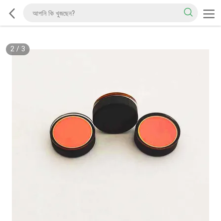
2
/
3