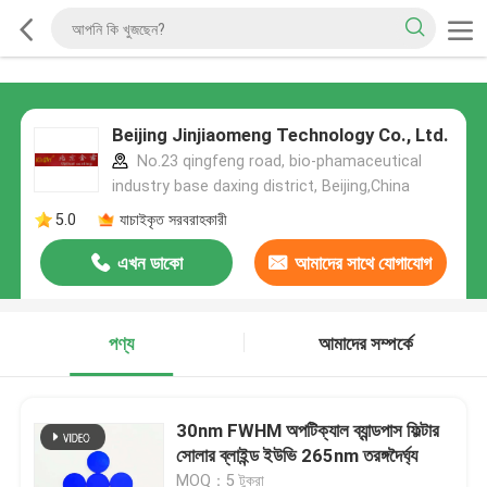
Beijing Jinjiaomeng Technology Co., Ltd.
No.23 qingfeng road, bio-phamaceutical
industry base daxing district, Beijing,China
5.0
যাচাইকৃত সরবরাহকারী
এখন ডাকো
আমাদের সাথে যোগাযোগ
করুন
পণ্য
আমাদের সম্পর্কে
30nm FWHM অপটিক্যাল ব্যান্ডপাস ফিল্টার
সোলার ব্লাইন্ড ইউভি 265nm তরঙ্গদৈর্ঘ্য
MOQ：5 টুকরা