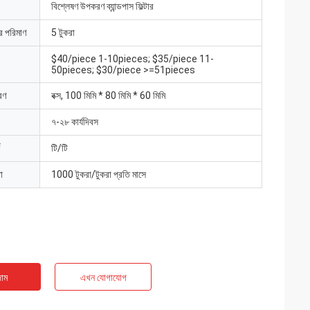
বিশ্লেষণ উপকরণ ব্যান্ডপাস ফিল্টার
ার পরিমাণ
5 টুকরা
$40/piece 1-10pieces; $35/piece 11-
50pieces; $30/piece >=51pieces
রণ
বক্স, 100 মিমি * 80 মিমি * 60 মিমি
৭-২৮ কার্যদিবস
টি/টি
া
1000 টুকরা/টুকরা প্রতি মাসে
াম
এখন যোগাযোগ