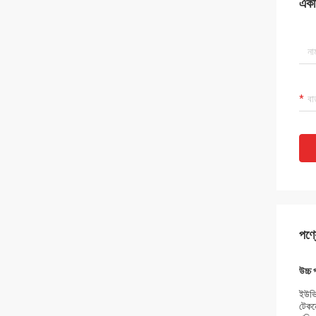
একটি
পণ্য
উচ্চ 
ইউভি 
টেকনো