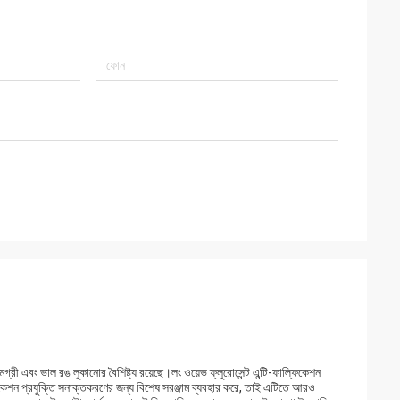
 সামগ্রী এবং ভাল রঙ লুকানোর বৈশিষ্ট্য রয়েছে।লং ওয়েভ ফ্লুরোসেন্ট এন্টি-ফাল্ফিকেশন
্ফিকেশন প্রযুক্তি সনাক্তকরণের জন্য বিশেষ সরঞ্জাম ব্যবহার করে, তাই এটিতে আরও