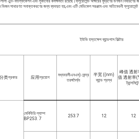
শালী এন্টি-ফাল্ফিকেশন এবং লুকানোর কর্মক্ষমতা রয়েছে।ফ্লুরোসেন্ট অক্ষরের মুদ্রণের গুণমান নির্ধারণের জন্
 ভিজন সাধারণত সনাক্তকরণের জন্য ব্যবহৃত হয়,এবং এটি মেডিকেল সরঞ্জাম এবং অতিবেগুনী ফ্লুরোসেন্ট 
ইউভি হস্তক্ষেপ ব্যান্ডপাস ফিল্টার
峰值 透射
半宽 ((
nm)
মধ্যবয়সী
এনএম
) কেন্দ্র
分类প্রকার
应用
প্রয়োগ
值 透射率
(
তরঙ্গদৈর্ঘ্য
ব্যান্ড প্রস্থ
ট্রান্সমিটেন
মের্কিউরি ল্যাম্প
253.7
12
12
BP253. 7