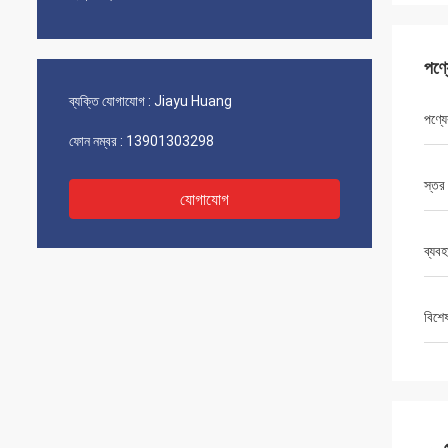
পণ্
ব্যক্তি যোগাযোগ :
Jiayu Huang
পণ্যে
ফোন নম্বর :
13901303298
স্তর
যোগাযোগ
ব্যবহ
বিশে