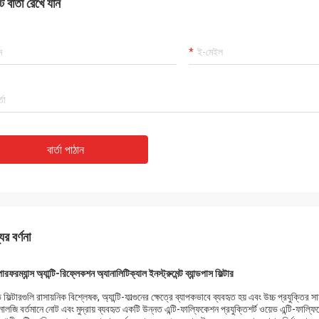
 বার্তা রেখে যান
বার্তা পাঠান
ের বর্ণনা
পারফরম্যান্স অ্যান্টি-রিফ্লেকশন অ্যানালিটিক্যাল ইনস্ট্রুমেন্ট ব্যান্ডপাস ফিল্টার
ফিল্টারগুলি রাসায়নিক বিশ্লেষক, অ্যান্টি-ফাল্গুনের ক্ষেত্রে ব্যাপকভাবে ব্যবহৃত হয় এবং উচ্চ প্রযুক্তির
লজি বর্তমানে নোট এবং মুদ্রায় ব্যবহৃত একটি উন্নত এন্টি-ফাল্ফিকেশন প্রযুক্তিশর্ট ওয়েভ এন্টি-ফাল