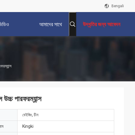
Bengali
ভিডিও
আমাদের সাথে
উদ্ধৃতির জন্য আবেদন
যোগাযোগ করুন
ফরম্যান্স
স উচ্চ পারফরম্যান্স
বেইজিং, চীন
নাম
Kingki