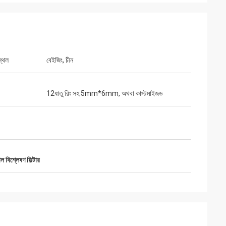
স্থল
বেইজিং, চীন
12ধাতু রিং সহ.5mm*6mm, অথবা কাস্টমাইজড
ল বিশ্লেষণ ফিল্টার