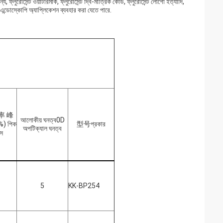
য, ফ্লুরোসেন্ট ওয়াটারমার্ক, ফ্লুরোসেন্ট দ্বি-মাত্রিক কোড, ফ্লুরোসেন্ট লোগো ইত্যাদি,
এন্ডোস্কোপি অ্যাপ্লিকেশন ব্যবহার করা যেতে পারে.
率 峰
আলোকীয় ঘনত্ব0D
%) পিক
型号
প্রকার
অপটিক্যাল ঘনত্ব
্স
5
KK-BP254