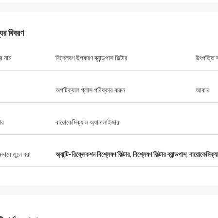
যের বিবরণ
র নাম
বিশ্লেষণ উপকরণ ব্যান্ডপাস ফিল্টার
উৎপত্তি 
অপটিক্যাল গ্লাস পরিষ্কার করুন
আকার
ার
বায়োকেমিক্যাল অ্যানালাইজার
ষভাবে তুলে ধরা
অ্যান্টি-রিফ্লেকশন বিশ্লেষণ ফিল্টার
,
বিশ্লেষণ ফিল্টার ব্যান্ডপাস
,
বায়োকেমিক্যা