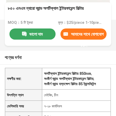
৮৫০ এনএম ন্যারো ব্যান্ড অপটিক্যাল ইন্টারফারেন্স ফিল্টার
MOQ：5 টি টুকরা
মূল্য：$25/piece 1-10piece; $20/piece 11-50pieces; $15piece >=51pieces
ভালো দাম
আমাদের সাথে যোগাযোগ
করুন
পণ্যের বর্ণনা
অপটিক্যাল ইন্টারফারেন্স ফিল্টার 850nm
,
লক্ষণীয় করা:
সংকীর্ণ ব্যান্ড অপটিক্যাল ইন্টারফারেন্স ফিল্টার
,
সংকীর্ণ ব্যান্ড হস্তক্ষেপ ফিল্টার 85 ট্রান্সমিটেন্স
উৎপত্তি স্থল
বেইজিং, চীন
ডেলিভারি সময়
৭-২৮ কার্যদিবস