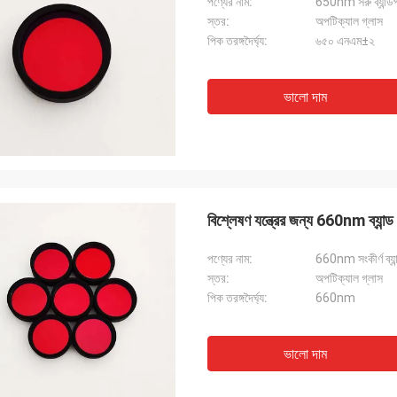
পণ্যের নাম:
650nm সরু ব্যান্ডপা
স্তর:
অপটিক্যাল গ্লাস
পিক তরঙ্গদৈর্ঘ্য:
৬৫০ এনএম±২
ভালো দাম
বিশ্লেষণ যন্ত্রের জন্য 660nm ব্যান্ড 
পণ্যের নাম:
660nm সংকীর্ণ ব্যান্
স্তর:
অপটিক্যাল গ্লাস
পিক তরঙ্গদৈর্ঘ্য:
660nm
ভালো দাম