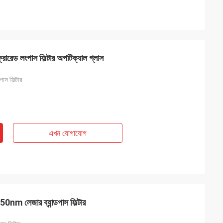
রেড লংপাস ফিল্টার অপটিক্যাল গ্লাস
স ফিল্টার
এখন যোগাযোগ
 650nm লেজার ব্যান্ডপাস ফিল্টার