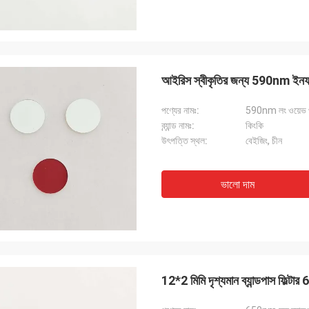
আইরিস স্বীকৃতির জন্য 590nm ইনফ্রা
পণ্যের নামঃ:
590nm লং ওয়েভ পা
ব্র্যান্ড নামঃ:
কিংকি
উৎপত্তি স্থল:
বেইজিং, চীন
ভালো দাম
12*2 মিমি দৃশ্যমান ব্যান্ডপাস ফিল্টার