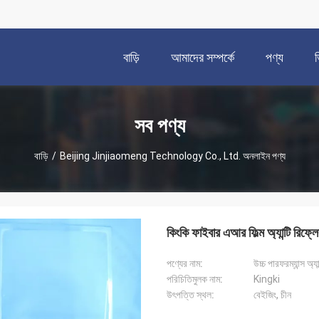
বাড়ি
আমাদের সম্পর্কে
পণ্য
সব পণ্য
বাড়ি
/
Beijing Jinjiaomeng Technology Co., Ltd. অনলাইন পণ্য
কিংকি ফাইবার এআর ফিল্ম অ্যান্টি রিফ্লেকশ
পণ্যের নাম:
উচ্চ পারফরম্যান্স অ্
পরিচিতিমুলক নাম:
Kingki
উৎপত্তি স্থল:
বেইজিং, চীন