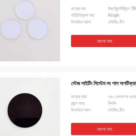
পণ্যের নাম:
উচ্চ ট্রান্সমিট্যান্স
পরিচিতিমুলক নাম:
Kingki
উৎপত্তি স্থল:
বেইজিং, চীন
ভালো দাম
স্টেজ লাইটিং সিস্টেম লং পাস অপটি
পণ্যের নামঃ:
৭৫০ এনএম লং ওয়েভ 
ব্র্যান্ড নামঃ:
কিংকি
উৎপত্তি স্থল:
বেইজিং, চীন
ভালো দাম