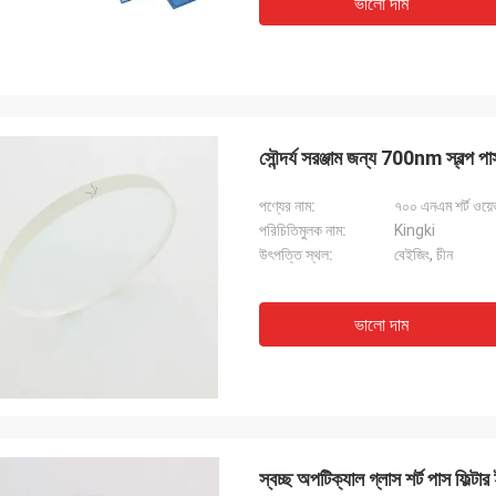
ভালো দাম
সৌন্দর্য সরঞ্জাম জন্য 700nm স্বল্প
পণ্যের নাম:
৭০০ এনএম শর্ট ওয়েভ
পরিচিতিমুলক নাম:
Kingki
উৎপত্তি স্থল:
বেইজিং, চীন
ভালো দাম
স্বচ্ছ অপটিক্যাল গ্লাস শর্ট পাস ফ