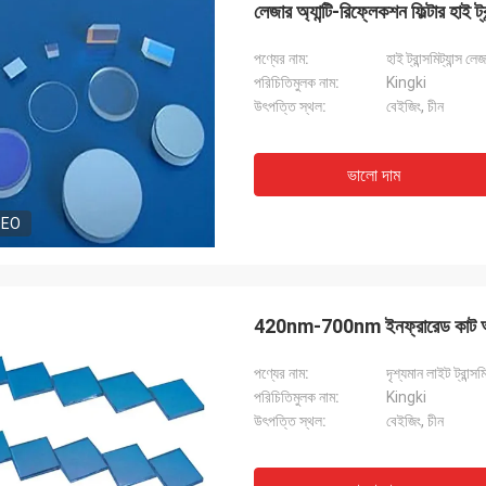
লেজার অ্যান্টি-রিফ্লেকশন ফিল্টার হাই ট্র
পণ্যের নাম:
হাই ট্রান্সমিট্যান্স 
পরিচিতিমুলক নাম:
Kingki
উৎপত্তি স্থল:
বেইজিং, চীন
ভালো দাম
DEO
420nm-700nm ইনফ্রারেড কাট অফ ফিল
পণ্যের নাম:
দৃশ্যমান লাইট ট্রান্
পরিচিতিমুলক নাম:
Kingki
উৎপত্তি স্থল:
বেইজিং, চীন