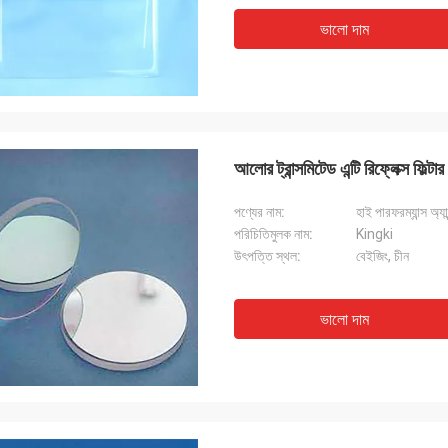
ভালো দাম
আলোর ট্রান্সমিটেড এন্টি রিফ্লেক্স ফিল্
পণ্যের নাম:
হাই পারফরম্যান্স অ্
পরিচিতিমুলক নাম:
Kingki
উৎপত্তি স্থল:
বেইজিং, চীন
ভালো দাম