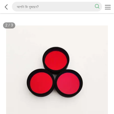
2
/
3