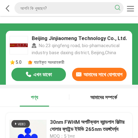
Beijing Jinjiaomeng Technology Co., Ltd.
No.23 qingfeng road, bio-phamaceutical
industry base daxing district, Beijing,China
5.0
যাচাইকৃত সরবরাহকারী
এখন ডাকো
আমাদের সাথে যোগাযোগ
করুন
পণ্য
আমাদের সম্পর্কে
30nm FWHM অপটিক্যাল ব্যান্ডপাস ফিল্টার
সোলার ব্লাইন্ড ইউভি 265nm তরঙ্গদৈর্ঘ্য
MOQ：5 টুকরা