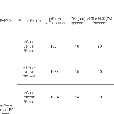
কেন্দ্রীয় রেখা
半宽 ((nm)
峰值透射率 ((%)
分类টাইপ
应用 অ্যাপ্লিকেশন
কেন্দ্রীয় তরঙ্গদৈর্ঘ্য
ব্যান্ডউইথ
শীর্ষ সংক্রমণ
অপটিক্যাল
যোগাযোগ
1064
10
90
বিপি ১০৬৪
অপটিক্যাল
যোগাযোগ
1064
15
90
বিপি ১০৬৪
অপটিক্যাল
যোগাযোগ
1064
24
90
বিপি ১০৬৪
অপটিক্যাল
োগাযোগ BP