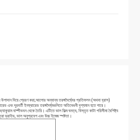
ক্যাল উপাদান দিয়ে প্রেরণ করা,আলোর অন্যান্য তরঙ্গদৈর্ঘ্যের প্রতিফলন (অথবা হ্রাস)
ড এবং দূরবর্তী ইনফ্রারেড তরঙ্গদৈর্ঘ্যগুলিতে অতিবেগুনী দৃশ্যমান হতে পারে।
চ ভ্যাকুয়াম বাষ্পীভবন থেকে তৈরি। এটিতে ভাল ফিল্ম ঘনত্ব, বিস্তৃত কাটা পরিসীমা বৈশিষ্ট্য
াত্রা ড্রাইভ, ভাল অনুপ্রবেশ এবং উচ্চ ইমেজ স্পষ্টতা।