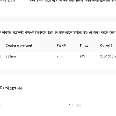
ষভাবে তুলে ধরা
৮৮২ এনএম ন্যারো ব্যান্ডপাস অপটিক্যাল ফিল্টার
,
গ্লাস ন্যারো ব্যান্ডপাস অপটি
 আপনার প্রয়োজনীয় পণ্যগুলি টিক দিতে পারেন এবং বার্তা বোর্ডে আমাদের সাথে যোগাযোগ করতে পারে
Center wavelength
FWHM
Tmax
Cut-off
882nm
7mm
90%
350-1300
 বার্তা রেখে যান