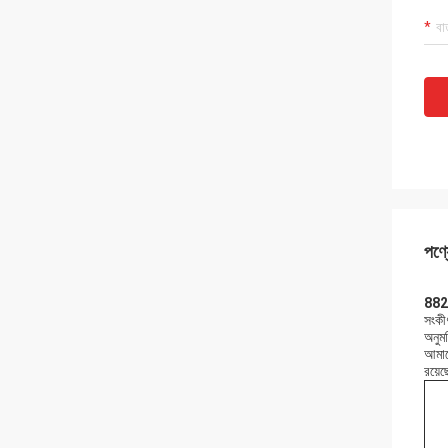
পণ্য
882nm
সংকীর
অনুমত
আমাদে
রয়েছ