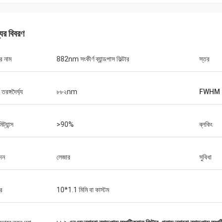
যের বিবরণ
র নাম
882nm সংকীর্ণ ব্যান্ডপাস ফিল্টার
স্তর
র তরঙ্গদৈর্ঘ্য
৮৮২nm
FWHM
মিট্যান্স
>90%
ব্লকিং
দন
লেজার
সুবিধা
র
10*1.1 মিমি বা কাস্টম