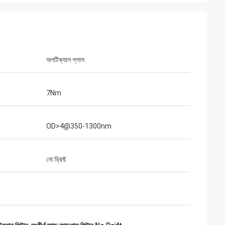
অপটিক্যাল গ্লাস
7Nm
OD>4@350-1300nm
নো ড্রিফ্ট