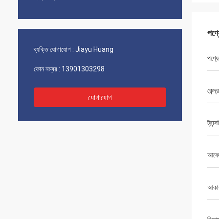
পণ্
ব্যক্তি যোগাযোগ :
Jiayu Huang
পণ্যে
ফোন নম্বর :
13901303298
কেন্দ্
যোগাযোগ
ট্রান্স
আবে
আকা