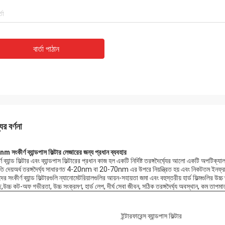
বার্তা পাঠান
ের বর্ণনা
 সংকীর্ণ ব্যান্ডপাস ফিল্টার লেজারের জন্য প্রধান ব্যবহার
্ণ ব্যান্ড ফিল্টার এবং ব্যান্ডপাস ফিল্টারের প্রধান কাজ হল একটি নির্দিষ্ট তরঙ্গদৈর্ঘ্যের আলো একটি অপটি
ি দেয়অর্ধ তরঙ্গদৈর্ঘ্য সাধারণত 4-20nm বা 20-70nm এর উপরে নিয়ন্ত্রিত হয় এবং নিকটতম ইনফ্রারে
র সংকীর্ণ ব্যান্ড ফিল্টারগুলি ন্যানোমেটরিয়ালগুলির আয়ন-সহায়তা জমা এবং বহুস্তরীয় হার্ড ফিল্মগুলির উচ্
ে,উচ্চ কট-অফ গভীরতা, উচ্চ সংক্রমণ, হার্ড লেপ, দীর্ঘ সেবা জীবন, সঠিক তরঙ্গদৈর্ঘ্য অবস্থান, কম তাপম
ইন্টারফারেন্স ব্যান্ডপাস ফিল্টার