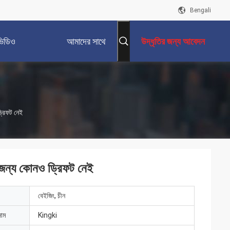
Bengali
ভিডিও
আমাদের সাথে
উদ্ধৃতির জন্য আবেদন
যোগাযোগ করুন
ড্রিফট নেই
র জন্য কোনও ড্রিফট নেই
বেইজিং, চীন
নাম
Kingki