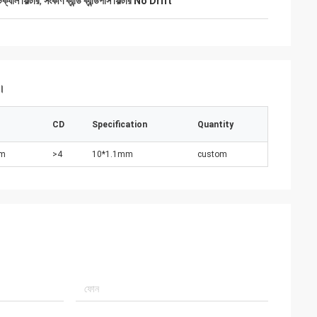
ক্যাল ফিল্টার
,
সংকীর্ণ ব্যান্ড ব্যান্ডপাস ফিল্টার No Drift
ন।
CD
Specification
Quantity
nm
>4
10*1.1mm
custom