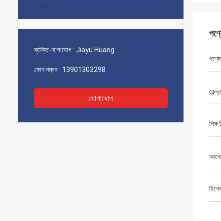
পণ্
ব্যক্তি যোগাযোগ :
Jiayu Huang
পণ্যে
ফোন নম্বর :
13901303298
কেন্দ্
যোগাযোগ
পিক ট্
আবে
বিশে