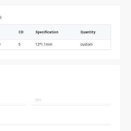
ন।
CD
Specification
Quantity
0
5
12*1.1mm
custom