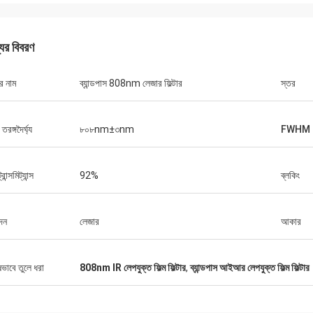
যের বিবরণ
র নাম
ব্যান্ডপাস 808nm লেজার ফিল্টার
স্তর
র তরঙ্গদৈর্ঘ্য
৮০৮nm±৩nm
FWHM
রান্সমিট্যান্স
92%
ব্লকিং
দন
লেজার
আকার
ষভাবে তুলে ধরা
808nm IR লেপযুক্ত ফিল্ম ফিল্টার
,
ব্যান্ডপাস আইআর লেপযুক্ত ফিল্ম ফিল্টার