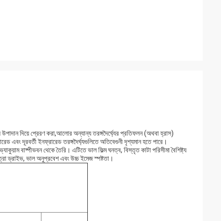
ক্যাল উপাদান দিয়ে প্রেরণ করা,আলোর অন্যান্য তরঙ্গদৈর্ঘ্যের প্রতিফলন (অথবা হ্রাস)
ড এবং দূরবর্তী ইনফ্রারেড তরঙ্গদৈর্ঘ্যগুলিতে অতিবেগুনী দৃশ্যমান হতে পারে।
চ ভ্যাকুয়াম বাষ্পীভবন থেকে তৈরি। এটিতে ভাল ফিল্ম ঘনত্ব, বিস্তৃত কাটা পরিসীমা বৈশিষ্ট্য
াত্রা ড্রাইভ, ভাল অনুপ্রবেশ এবং উচ্চ ইমেজ স্পষ্টতা।