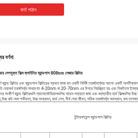
বার্তা পাঠান
ের বর্ণনা
 লেপযুক্ত ফিল্ম ফ্লাইটার ব্যান্ডপাস 808nm লেজার ফিল্টার
্ণ ব্যান্ড ফিল্টার এবং ব্যান্ডপাস ফিল্টারের প্রধান কাজ হল একটি নির্দিষ্ট তরঙ্গদৈর্ঘ্যের আলো একটি অপটি
ি দেয়অর্ধ তরঙ্গদৈর্ঘ্য সাধারণত 4-20nm বা 20-70nm এর উপরে নিয়ন্ত্রিত হয় এবং নিকটতম ইনফ্রারে
র সংকীর্ণ ব্যান্ড ফিল্টারগুলি ন্যানোমেটরিয়ালগুলির আয়ন-সহায়তা জমা এবং বহুস্তরীয় হার্ড ফিল্মগুলির উচ্
ে,উচ্চ কট-অফ গভীরতা, উচ্চ সংক্রমণ, হার্ড লেপ, দীর্ঘ সেবা জীবন, সঠিক তরঙ্গদৈর্ঘ্য অবস্থান, কম তাপম
ইন্টারফারেন্স ব্যান্ডপাস ফিল্টার