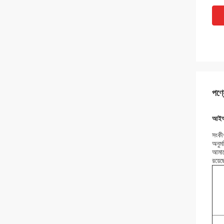
পণ্য
আইআর
সংকীর
অনুমত
আমাদে
রয়েছ