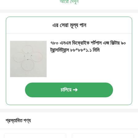
আরো দেখুন
এর সেরা মূল্য পান
৭৮০ এনএম ডিক্রোইক শর্টপাস এজ ফিল্টার ৯০
ট্রান্সমিট্যান্স ৮৮*৮৮*১.১ মিমি
চালিয়ে
প্রস্তাবিত পণ্য