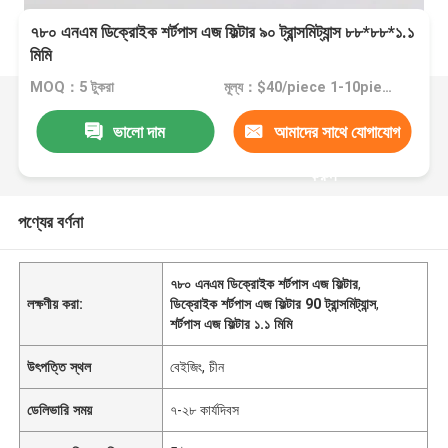
৭৮০ এনএম ডিক্রোইক শর্টপাস এজ ফিল্টার ৯০ ট্রান্সমিট্যান্স ৮৮*৮৮*১.১
মিমি
MOQ：5 টুকরা
মূল্য：$40/piece 1-10pieces; $35/piece 11-50pieces; $25/piece >=51pieces
ভালো দাম
আমাদের সাথে যোগাযোগ
করুন
পণ্যের বর্ণনা
৭৮০ এনএম ডিক্রোইক শর্টপাস এজ ফিল্টার
,
লক্ষণীয় করা:
ডিক্রোইক শর্টপাস এজ ফিল্টার 90 ট্রান্সমিট্যান্স
,
শর্টপাস এজ ফিল্টার ১.১ মিমি
উৎপত্তি স্থল
বেইজিং, চীন
ডেলিভারি সময়
৭-২৮ কার্যদিবস