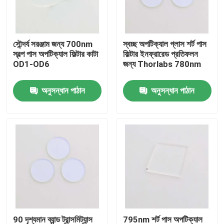
আমাদের সম্পর্কে
সৌন্দর্য সরঞ্জাম জন্য 700nm
স্বচ্ছ অপটিক্যাল গ্লাস শর্ট পাস
স্বল্প পাস অপটিক্যাল ফিল্টার কাটা
ফিল্টার ইনফ্রারেড প্রতিফলন
কারখানা ভ্রমণ
OD1-OD6
জন্য Thorlabs 780nm
অনুসন্ধান পাঠান
অনুসন্ধান পাঠান
মান নিয়ন্ত্রণ
আমাদের সাথে যোগাযোগ করুন
উদ্ধৃতির জন্য আবেদন
অপটিক্যাল ব্যান্ডপাস ফিল্টার
ফ্লুরোসেন্স ব্যান্ডপাস ফিল্টার
90 দৃশ্যমান ব্যান্ড ট্রান্সমিট্যান্স
795nm শর্ট পাস অপটিক্যাল