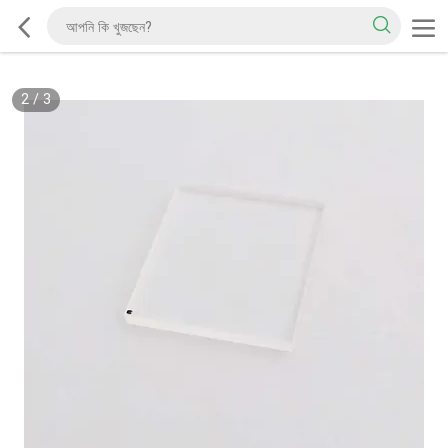
2
/
3