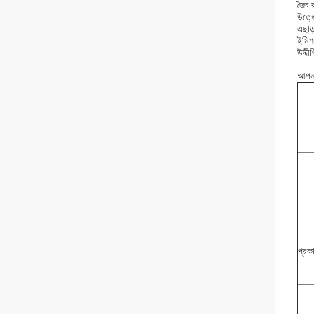
জৈব র
উত্তে
এছাড
ইমিশন
উদ্দী
আপনা
প্রক