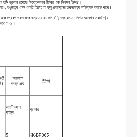
ণত দুটি প্রকার রয়েছেঃ উত্তেজনার ফিল্টার এবং নির্গমন ফিল্টার।
পে, শুধুমাত্র এমন একটি ফিল্টার যা ফ্লুওরেসেন্সের তরঙ্গদৈর্ঘ্য অতিক্রম করতে পারে।
ন করুন এবং প্রেরণ করুন এবং অন্যান্য আলোর রশ্মি বন্ধ করুন।নির্গত আলোর তরঙ্গদৈর্ঘ্য
া যেতে পারে।
 峰
আলোক
型号
%)
ঘনত্ব
ওডি
অপটিক্যাল
প্রকার
ঘনত্ব
5
KK-BP365