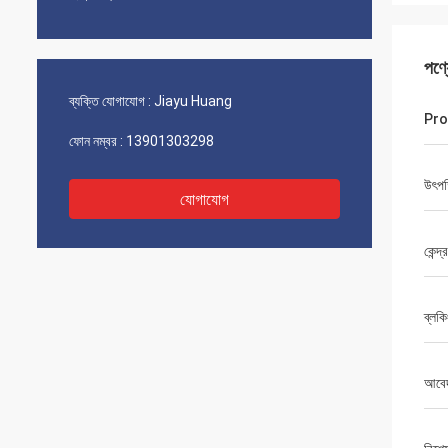
পণ্
ব্যক্তি যোগাযোগ :
Jiayu Huang
Pro
ফোন নম্বর :
13901303298
উৎপত
যোগাযোগ
কেন্দ্
ব্লকি
আবে