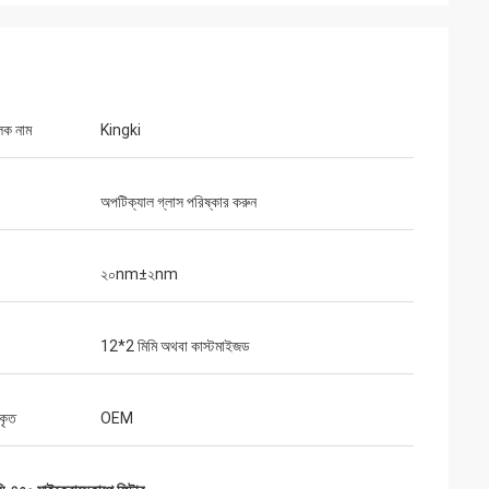
লক নাম
Kingki
অপটিক্যাল গ্লাস পরিষ্কার করুন
২০nm±২nm
12*2 মিমি অথবা কাস্টমাইজড
কৃত
OEM