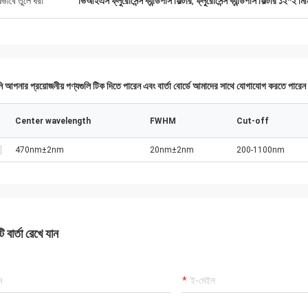
ষভাবে তুলে ধরা
ভিআইএস ফ্লুরোসেন্স ব্যান্ডপাস ফিল্টার
,
ফ্লুরোসেন্স ব্যান্ডপাস ফিল্টার ১২*২ মিম
 আপনার প্রয়োজনীয় পণ্যগুলি টিক দিতে পারেন এবং বার্তা বোর্ডে আমাদের সাথে যোগাযোগ করতে পারে
Center wavelength
FWHM
Cut-off
470nm±2nm
20nm±2nm
200-1100nm
 বার্তা রেখে যান