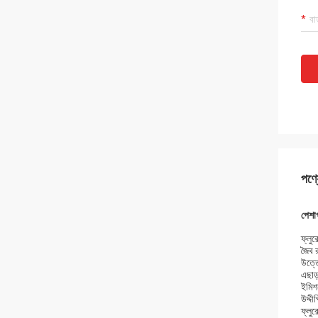
পণ্য
পেশাগ
ফ্লুর
জৈব র
উত্তে
এছাড
ইমিশন
উদ্দী
ফ্লুর