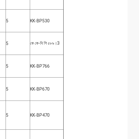
5
KK-BP530
কে কে-বি পি ৫৮৯।3
5
5
KK-BP766
5
KK-BP670
5
KK-BP470