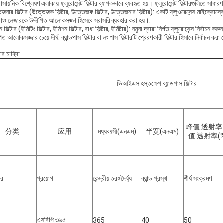
াসায়নিক বিশ্লেষণ এলাকায় ফ্লুরোসেন্ট ফিল্টার ব্যাপকভাবে ব্যবহৃত হয়। ফ্লুরোসেন্ট ফিল্টারগুলিতে সাধার
জনার ফিল্টার (উত্তেজক ফিল্টার, উত্তেজক ফিল্টার, উত্তেজনার ফিল্টার): একটি ফ্লুওরেসেন্স মাইক্রোস্কো
়াও লেজারকে উদ্দীপিত আলোকসজ্জা হিসেবে সরাসরি ব্যবহার করা হয়।.
 ফিল্টার (ইমিটিং ফিল্টার, ইমিশন ফিল্টার, বাধা ফিল্টার, ইমিটার): নমুনা দ্বারা নির্গত ফ্লুরোসেন্স নির্বাচ
পিত আলোকসজ্জার চেয়ে দীর্ঘ. ব্যান্ডপাস ফিল্টার বা লং পাস ফিল্টারটি প্রেরণকারী ফিল্টার হিসাবে নির্বাচন কর
র চাহিদা
ভিআইএস হস্তক্ষেপ ব্যান্ডপাস ফিল্টার
峰值 透射率
分类
应用
মধ্যবয়সী
(এনএম)
半宽
(এনএম)
值 透射率
(
ার
প্রয়োগ
কেন্দ্রীয় তরঙ্গদৈর্ঘ্য
ব্যান্ড প্রস্থ
শীর্ষ সংক্রমণ
এসবিপি ৩৬৫
365
40
50