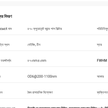
যের বিবরণ
cuct নাম
৪৭০ ফ্লুরোসেন্ট ব্যান্ড পাস ফিল্টার
পরিচিতিমু
্তি স্থল
বেইজিং, চীন
স্তর
র তরঙ্গদৈর্ঘ্য
৪৭০nm±২nm
FWHM
ং
OD6@200-1100nm
আকার
দন
জৈব রাসায়নিক বিশ্লেষণ
ব্যক্তিগত