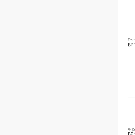
উপাদ
BP ফ
ফ্লুর
BP ফ