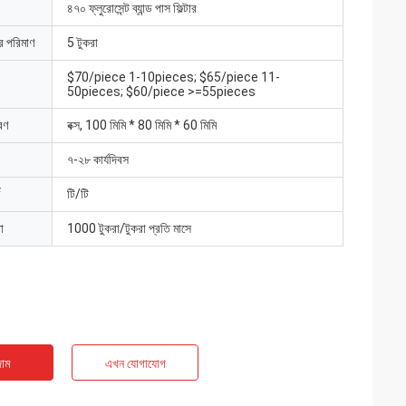
৪৭০ ফ্লুরোসেন্ট ব্যান্ড পাস ফিল্টার
ার পরিমাণ
5 টুকরা
$70/piece 1-10pieces; $65/piece 11-
50pieces; $60/piece >=55pieces
রণ
বক্স, 100 মিমি * 80 মিমি * 60 মিমি
৭-২৮ কার্যদিবস
টি/টি
া
1000 টুকরা/টুকরা প্রতি মাসে
াম
এখন যোগাযোগ