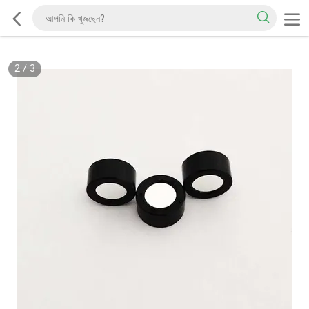
2
/
3