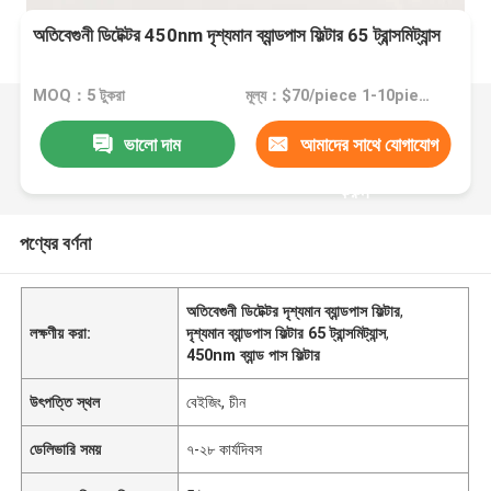
অতিবেগুনী ডিটেক্টর 450nm দৃশ্যমান ব্যান্ডপাস ফিল্টার 65 ট্রান্সমিট্যান্স
MOQ：5 টুকরা
মূল্য：$70/piece 1-10pieces; $65/piece 11-50pieces; $60/piece >=51pieces
ভালো দাম
আমাদের সাথে যোগাযোগ
করুন
পণ্যের বর্ণনা
অতিবেগুনী ডিটেক্টর দৃশ্যমান ব্যান্ডপাস ফিল্টার
,
লক্ষণীয় করা:
দৃশ্যমান ব্যান্ডপাস ফিল্টার 65 ট্রান্সমিট্যান্স
,
450nm ব্যান্ড পাস ফিল্টার
উৎপত্তি স্থল
বেইজিং, চীন
ডেলিভারি সময়
৭-২৮ কার্যদিবস