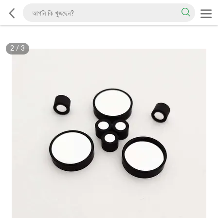
2
/
3