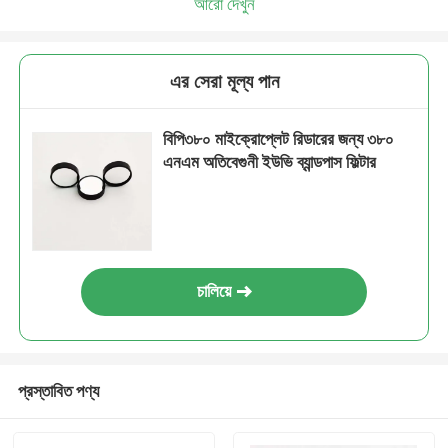
আরো দেখুন
এর সেরা মূল্য পান
বিপি৩৮০ মাইক্রোপ্লেট রিডারের জন্য ৩৮০
এনএম অতিবেগুনী ইউভি ব্যান্ডপাস ফিল্টার
চালিয়ে
প্রস্তাবিত পণ্য