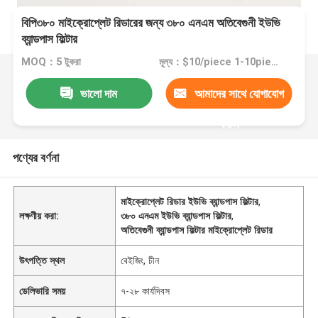
বিপি৩৮০ মাইক্রোপ্লেট রিডারের জন্য ৩৮০ এনএম অতিবেগুনী ইউভি
ব্যান্ডপাস ফিল্টার
MOQ：5 টুকরা
মূল্য：$10/piece 1-10pieces; $9/piece 11-50pieces; $8/piece >=51pieces
ভালো দাম
আমাদের সাথে যোগাযোগ
করুন
পণ্যের বর্ণনা
মাইক্রোপ্লেট রিডার ইউভি ব্যান্ডপাস ফিল্টার
,
লক্ষণীয় করা:
৩৮০ এনএম ইউভি ব্যান্ডপাস ফিল্টার
,
অতিবেগুনী ব্যান্ডপাস ফিল্টার মাইক্রোপ্লেট রিডার
উৎপত্তি স্থল
বেইজিং, চীন
ডেলিভারি সময়
৭-২৮ কার্যদিবস