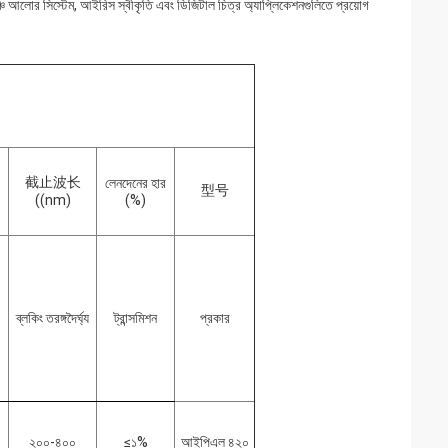
, মঞ্চ আলোর সিস্টেম, আইরিস স্বীকৃতি এবং ডিজিটাল চিত্র অ্যাপ্লিকেশনগুলিতে প্রয়োগ
截止波长
লেনদেনের হার
型号
((nm)
(%)
ব্লকিং তরঙ্গদৈর্ঘ্য
ট্রান্সমিশন
প্রকার
২০০-৪০০
≤১%
আইপিএল ৪২০