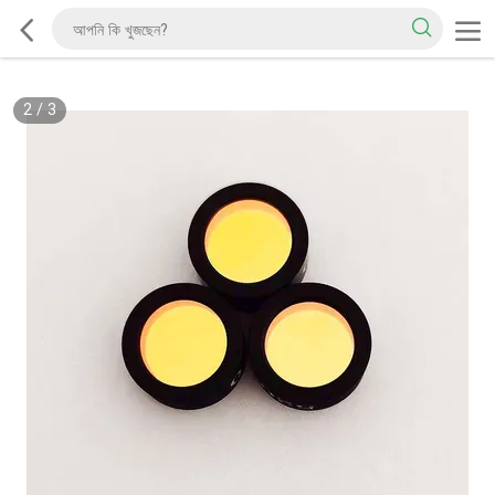
2
/
3