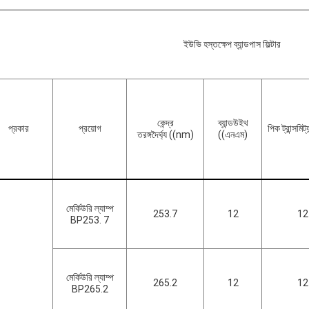
ইউভি হস্তক্ষেপ ব্যান্ডপাস ফিল্টার
কেন্দ্র
ব্যান্ডউইথ
প্রকার
প্রয়োগ
পিক ট্রান্সমিট
তরঙ্গদৈর্ঘ্য ((nm)
((এনএম)
মের্কিউরি ল্যাম্প
253.7
12
12
BP253. 7
মের্কিউরি ল্যাম্প
265.2
12
12
BP265.2