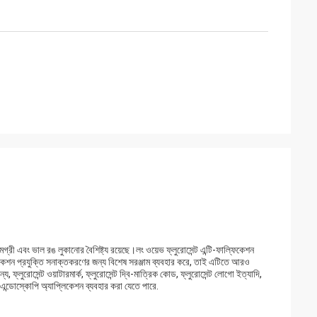
 সামগ্রী এবং ভাল রঙ লুকানোর বৈশিষ্ট্য রয়েছে।লং ওয়েভ ফ্লুরোসেন্ট এন্টি-ফাল্ফিকেশন
্ফিকেশন প্রযুক্তি সনাক্তকরণের জন্য বিশেষ সরঞ্জাম ব্যবহার করে, তাই এটিতে আরও
য, ফ্লুরোসেন্ট ওয়াটারমার্ক, ফ্লুরোসেন্ট দ্বি-মাত্রিক কোড, ফ্লুরোসেন্ট লোগো ইত্যাদি,
এন্ডোস্কোপি অ্যাপ্লিকেশন ব্যবহার করা যেতে পারে.