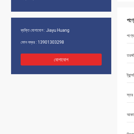
পণ্
ব্যক্তি যোগাযোগ :
Jiayu Huang
পণ্যে
ফোন নম্বর :
13901303298
তরঙ্গদ
যোগাযোগ
ট্রান্স
স্তর
আকা