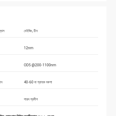
স্থল
বেইজিং, চীন
12nm
OD5 @200-1100nm
মান
40-60 বা গ্রাহক নকশা
পারদ প্রদীপ