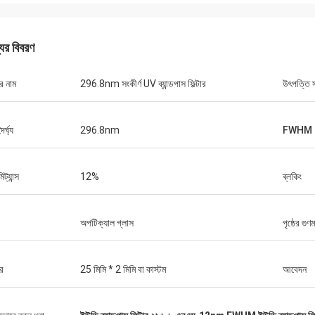
যের বিবরণ
র নাম
296.8nm সংকীর্ণ UV ব্যান্ডপাস ফিল্টার
উৎপত্তি 
ৈর্ঘ্য
296.8nm
FWHM
মিট্যান্স
12%
ব্লকিং
অপটিক্যাল গ্লাস
পৃষ্ঠের গুণ
র
25 মিমি * 2 মিমি বা কাস্টম
আবেদন