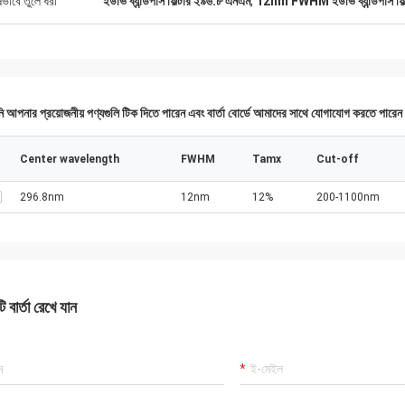
ষভাবে তুলে ধরা
ইউভি ব্যান্ডপাস ফিল্টার ২৯৬.৮ এনএম
,
12nm FWHM ইউভি ব্যান্ডপাস ফিল্
 আপনার প্রয়োজনীয় পণ্যগুলি টিক দিতে পারেন এবং বার্তা বোর্ডে আমাদের সাথে যোগাযোগ করতে পারে
Center wavelength
FWHM
Tamx
Cut-off
296.8nm
12nm
12%
200-1100nm
 বার্তা রেখে যান