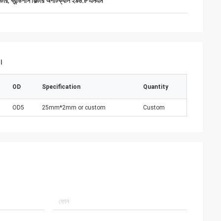
টার
,
ব্যান্ডপাস ফিল্টার অপটিক্যাল ২৯৬.৮ এনএম
ন।
OD
Specification
Quantity
OD5
25mm*2mm or custom
Custom