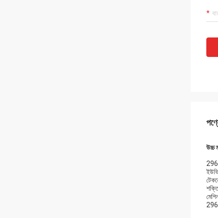
পণ্য
উচ্চ 
296.
ইউভি 
টেকনো
শক্তি
মেশিন
296.8