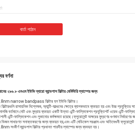
বার্তা পাঠান
ের বর্ণনা
মানের ২৯৬.৮ এনএম ইউভি ন্যারো ব্যান্ডপাস ফিল্টার মের্কিউরি ল্যাম্পের জন্য
8nm narrow bandpass ফিল্টার হল ইউভি ফিল্টার।
ফিল্টারগুলি রাসায়নিক বিশ্লেষক, অ্যান্টি-ফাল্গুনের ক্ষেত্রে ব্যাপকভাবে ব্যবহৃত হয় এবং উচ্চ প্রযুক্তির
লজি বর্তমানে নোট এবং মুদ্রায় ব্যবহৃত একটি উন্নত এন্টি-ফাল্ফিকেশন প্রযুক্তিশর্ট ওয়েভ এন্টি-ফাল
শালী এন্টি-ফাল্ফিকেশন এবং লুকানোর কর্মক্ষমতা রয়েছে।ফ্লুরোসেন্ট অক্ষরের মুদ্রণের গুণমান নির্ধারণের জন্
 ভিজন সাধারণত সনাক্তকরণের জন্য ব্যবহৃত হয়,এবং এটি মেডিকেল সরঞ্জাম এবং অতিবেগুনী ফ্লুরোসেন্ট 
nm সংকীর্ণ ব্যান্ডপাস ফিল্টার প্রধানত পারদীয় ল্যাম্পের জন্য ব্যবহৃত হয়।