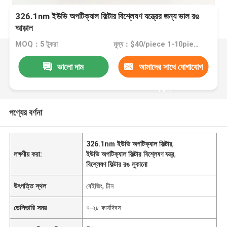
326.1nm ইউভি অপটিক্যাল ফিল্টার বিশ্লেষণ যন্ত্রের জন্য ভাল রঙ
আড়াল
MOQ：5 টুকরা
মূল্য：$40/piece 1-10pieces; $35/piece 11-50pieces; $30/piece >=51pieces
ভালো দাম
আমাদের সাথে যোগাযোগ
করুন
পণ্যের বর্ণনা
326.1nm ইউভি অপটিক্যাল ফিল্টার
,
লক্ষণীয় করা:
ইউভি অপটিক্যাল ফিল্টার বিশ্লেষণ যন্ত্র
,
বিশ্লেষণ ফিল্টার রঙ লুকানো
উৎপত্তি স্থল
বেইজিং, চীন
ডেলিভারি সময়
৭-২৮ কার্যদিবস