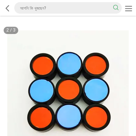
2
/
3