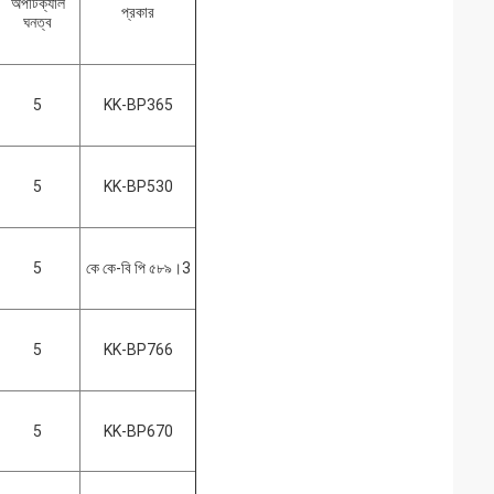
অপটিক্যাল
প্রকার
ঘনত্ব
5
KK-BP365
5
KK-BP530
5
কে কে-বি পি ৫৮৯।3
5
KK-BP766
5
KK-BP670