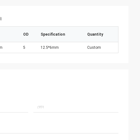
ন।
OD
Specification
Quantity
nm
5
12.5*6mm
Custom