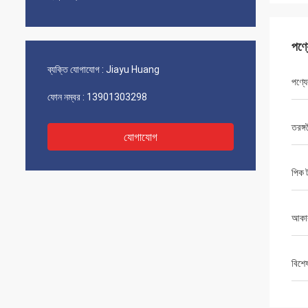
পণ্
ব্যক্তি যোগাযোগ :
Jiayu Huang
পণ্যে
ফোন নম্বর :
13901303298
তরঙ্গদ
যোগাযোগ
পিক ট্
আকা
বিশে