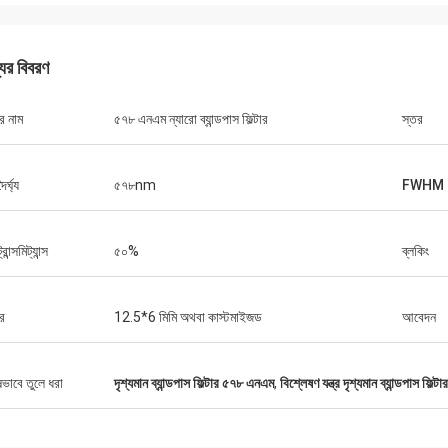
যের বিবরণ
র নাম
৫৭৮ এনএম ন্যারো ব্যান্ডপাস ফিল্টার
স্তর
ৈর্ঘ্য
৫৭৮nm
FWHM
রান্সমিট্যান্স
৫০%
ব্লকিং
র
12.5*6 মিমি অথবা কাস্টমাইজড
আবেদন
ষভাবে তুলে ধরা
দৃশ্যমান ব্যান্ডপাস ফিল্টার ৫৭৮ এনএম
,
বিশ্লেষণ যন্ত্র দৃশ্যমান ব্যান্ডপাস ফিল্টার