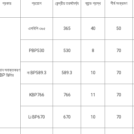
প্রকার
প্রয়োগ
কেন্দ্রীয় তরঙ্গদৈর্ঘ্য
ব্যান্ড প্রস্থ
শীর্ষ সংক্রমণ
এসবিপি ৩৬৫
365
40
50
PBP530
530
8
70
দান সনাক্তকরণ
না BP589.3
589.3
10
70
BP ফিল্টার
KBP766
766
11
70
Li BP670
670
10
70