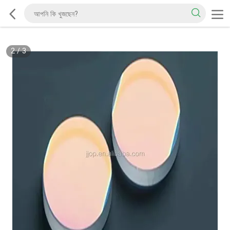
2
/
3