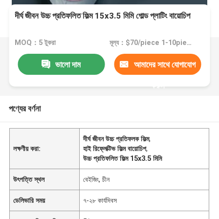
দীর্ঘ জীবন উচ্চ প্রতিফলিত ফিল্ম 15x3.5 মিমি গোল্ড প্লাটিং বায়োচিপ
MOQ：5 টুকরা
মূল্য：$70/piece 1-10pieces; $65/piece 11-50pieces; $60/piece >=51pieces
ভালো দাম
আমাদের সাথে যোগাযোগ
করুন
পণ্যের বর্ণনা
দীর্ঘ জীবন উচ্চ প্রতিফলক ফিল্ম
,
লক্ষণীয় করা:
হাই রিফ্লেক্টিভ ফিল্ম বায়োচিপ
,
উচ্চ প্রতিফলিত ফিল্ম 15x3.5 মিমি
উৎপত্তি স্থল
বেইজিং, চীন
ডেলিভারি সময়
৭-২৮ কার্যদিবস