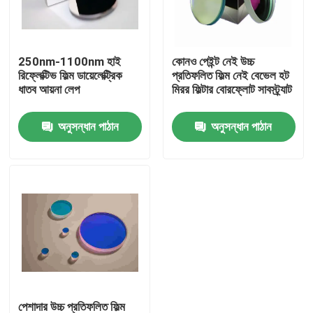
আমাদের সম্পর্কে
250nm-1100nm হাই
কোনও পেইন্ট নেই উচ্চ
রিফ্লেক্টিভ ফিল্ম ডায়েলেক্ট্রিক
প্রতিফলিত ফিল্ম নেই বেভেল হট
কারখানা ভ্রমণ
ধাতব আয়না লেপ
মিরর ফিল্টার বোরফ্লোট সাবস্ট্র্যাট
অনুসন্ধান পাঠান
অনুসন্ধান পাঠান
মান নিয়ন্ত্রণ
আমাদের সাথে যোগাযোগ করুন
উদ্ধৃতির জন্য আবেদন
অপটিক্যাল ব্যান্ডপাস ফিল্টার
ফ্লুরোসেন্স ব্যান্ডপাস ফিল্টার
পেশাদার উচ্চ প্রতিফলিত ফিল্ম