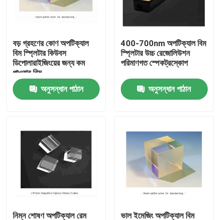
আমাদের সম্পর্কে
বড় গ্রহণের কোণ অপটিক্যাল
400-700nm অপটিক্যাল বিম
বিম স্প্লিটার কিউবস
স্প্লিটার উচ্চ রেজোলিউশন
কারখানা ভ্রমণ
ডিপোলারাইজিংয়ের জন্য কম
পরিমাণগত স্পেকট্রস্কোপ
পাওয়ার বিম
অনুসন্ধান পাঠান
অনুসন্ধান পাঠান
মান নিয়ন্ত্রণ
আমাদের সাথে যোগাযোগ করুন
উদ্ধৃতির জন্য আবেদন
অপটিক্যাল ব্যান্ডপাস ফিল্টার
ফ্লুরোসেন্স ব্যান্ডপাস ফিল্টার
নিম্ন শোষণ অপটিক্যাল রেম
ভাল ইমেজিং অপটিক্যাল বিম