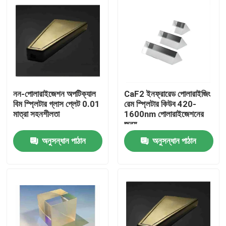
নন-পোলারাইজেশন অপটিক্যাল
CaF2 ইনফ্রারেড পোলারাইজিং
বিম স্প্লিটার গ্লাস প্লেট 0.01
রেম স্প্লিটার কিউব 420-
মাত্রা সহনশীলতা
1600nm পোলারাইজেশনের
জন্য
অনুসন্ধান পাঠান
অনুসন্ধান পাঠান
বাড়ি
পণ্য
ভিডিও