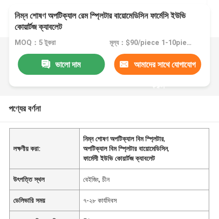
নিম্ন শোষণ অপটিক্যাল রেম স্প্লিটার বায়োমেডিসিন ফার্মেসি ইউভি
কোয়ার্টজ ক্যাবলেট
MOQ：5 টুকরা
মূল্য：$90/piece 1-10pieces; $60/piece 11-50pieces; $30/piece >=51pieces
ভালো দাম
আমাদের সাথে যোগাযোগ
করুন
পণ্যের বর্ণনা
নিম্ন শোষণ অপটিক্যাল বিম স্প্লিটার
,
লক্ষণীয় করা:
অপটিক্যাল বিম স্প্লিটার বায়োমেডিসিন
,
ফার্মেসী ইউভি কোয়ার্টজ ক্যাবলেট
উৎপত্তি স্থল
বেইজিং, চীন
ডেলিভারি সময়
৭-২৮ কার্যদিবস