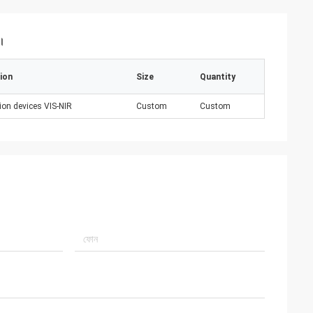
ন।
ion
Size
Quantity
sion devices VIS-NIR
Custom
Custom