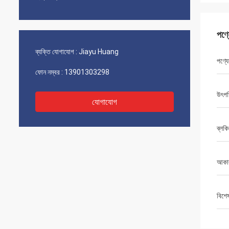
পণ্
ব্যক্তি যোগাযোগ :
Jiayu Huang
পণ্যে
ফোন নম্বর :
13901303298
উৎপত
যোগাযোগ
ব্লকি
আকা
বিশে