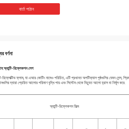
বার্তা পাঠান
ের বর্ণনা
াহ অ্যান্টি-রিফ্লেকশন লেপ
্টি-রিফ্লেক্টিভ ফ্লাম, যা এআর কোটিং নামেও পরিচিত, এটি প্রধানত অপটিক্যাল পৃষ্ঠগুলির যেমন লেন্স, 
নগুলির দ্বারা প্রেরিত আলোর পরিমাণ বৃদ্ধি পায় এবং সিস্টেম থেকে বিচ্যুত আলো হ্রাস বা নির্মূল করে.
অ্যান্টি-রিফ্লেকশন ফিল্ম