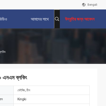
Bengali
ভিডিও
আমাদের সাথে
উদ্ধৃতির জন্য আবেদন
যোগাযোগ করুন
্লকিং
০ এনএম ব্লকিং
বেইজিং, চীন
নাম
Kingki