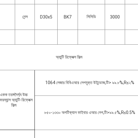
লেন্স
সিসিডি
D30x5
BK7
3000
অ্যান্টি রিফ্লেক্স ফিল্ম
1064 লেজার বিবিএআর লেপযুক্ত উইন্ডোজ
,
টি> ৯৯.৮%
,
R≤২%
একক তরঙ্গদৈর্ঘ্য উচ্চ
রম্যান্স অ্যান্টি-রিফ্লেক্স
ফিল্ম
৮৫০-১৩৩০ অপটিক্যাল ফাইবার এআর লেপ,টি>৯৯.৫%
,
R≤0.5%