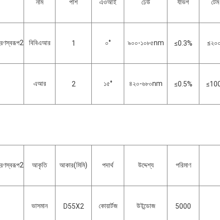
নাম
পাশ
এওআই
ঢেউ
র্যাভগ
টেম
রণস্বরূপ2
বিবিএআর
০°
৯০০-১০৮৫nm
≤২০০
1
≤0.3%
এআর
১৫°
৪২০-৬৮০nm
2
≤0.5%
≤10
রণস্বরূপ2
আকৃতি
আকার
(
মিমি
)
পদার্থ
উদ্দেশ্য
পরিমাণ
ভাসমান
কোয়ার্টজ
উইন্ডোজ
D55X2
5000