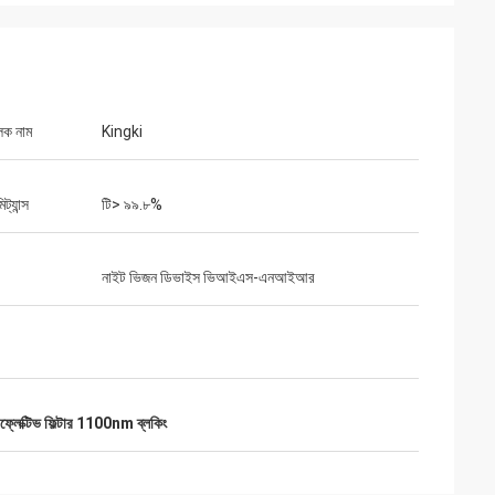
লক নাম
Kingki
িট্যান্স
টি> ৯৯.৮%
নাইট ভিজন ডিভাইস ভিআইএস-এনআইআর
রিফ্লেক্টিভ ফিল্টার 1100nm ব্লকিং