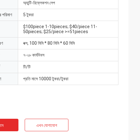
অ্যান্টি-রিফ্লেকশন লেপ
ার পরিমাণ
5 টুকরা
$100piece 1-10pieces; $40/piece 11-
50pieces; $25/piece >=51pieces
রণ
বক্স, 100 মিমি * 80 মিমি * 60 মিমি
৭-২৮ কার্যদিবস
টি/টি
া
প্রতি মাসে 10000 টুকরা/টুকরা
াম
এখন যোগাযোগ