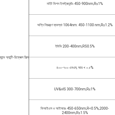
নাইট ভিশন ইনস্ট্রুমেন্টঃ 450-900nm,R≤1%
অগ্নি নিয়ন্ত্রণ ব্যবস্থা 1064nm: 450-1100 nm,R≤1.2%
ইউভি 200-400nm,RS0.5%
্যান্ড অ্যান্টি-রিফ্লেক্স ফিল্ম
৪০০-৭০০ এনএম, আর < ০.৫%
UV&vIS 300-700nm,R≤1%
ভিআইএস ও আইআরঃ 450-650nm,R<0.5%,2000-
2400nm,R≤1.5%