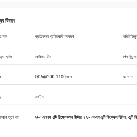
যের বিবরণ
র নাম
প্রতিফলন প্রতিরোধী আবরণ
পরিচিতিমু
্তি স্থল
বেইজিং, চীন
পিক ট্রান্সম
ং
OD6@200-1100nm
আবেদন
র
কাস্টম
ষভাবে তুলে ধরা
৬৮০ এনএম এন্টি রিফ্লেকশন ফিল্টার
,
৪২০ এনএম এন্টি রিফ্লেক্স ফিল্টার
,
এন্টি 