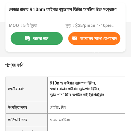
লেজার রাডার 910nm ফাইবার ব্যান্ডপাস ফিল্টার অপটিক্স উচ্চ সংক্রমণ
MOQ：5 টি টুকরা
মূল্য：$25/piece 1-10piece; $20/piece 11-50pieces; $15piece >=51pieces
ভালো দাম
আমাদের সাথে যোগাযোগ
করুন
পণ্যের বর্ণনা
910nm ফাইবার ব্যান্ডপাস ফিল্টার
,
লক্ষণীয় করা:
লেজার রাডার ফাইবার ব্যান্ডপাস ফিল্টার
,
ব্যান্ড পাস ফিল্টার অপটিক্স হাই ট্রান্সমিট্যান্স
উৎপত্তি স্থল
বেইজিং, চীন
ডেলিভারি সময়
৭-২৮ কার্যদিবস