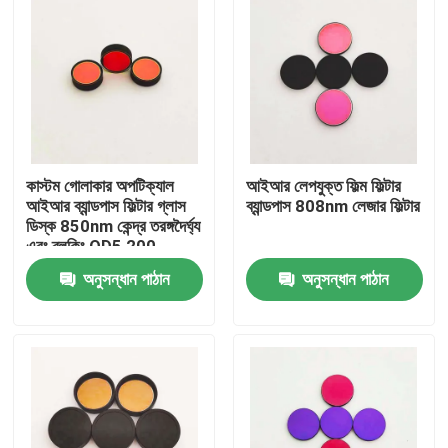
কাস্টম গোলাকার অপটিক্যাল
আইআর লেপযুক্ত ফিল্ম ফিল্টার
আইআর ব্যান্ডপাস ফিল্টার গ্লাস
ব্যান্ডপাস 808nm লেজার ফিল্টার
ডিস্ক 850nm কেন্দ্র তরঙ্গদৈর্ঘ্য
এবং ব্লকিং OD5 200-
1100nm
অনুসন্ধান পাঠান
অনুসন্ধান পাঠান
বাড়ি
পণ্য
ভিডিও