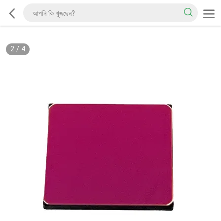
2
/
4