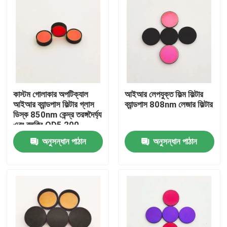
কাস্টম গোলাকার অপটিক্যাল
আইআর লেপযুক্ত ফিল্ম ফিল্টার
আইআর ব্যান্ডপাস ফিল্টার গ্লাস
ব্যান্ডপাস 808nm লেজার ফিল্টার
ডিস্ক 850nm কেন্দ্র তরঙ্গদৈর্ঘ্য
এবং ব্লকিং OD5 200-
1100nm
অনুসন্ধান পাঠান
অনুসন্ধান পাঠান
বাড়ি
পণ্য
ভিডিও