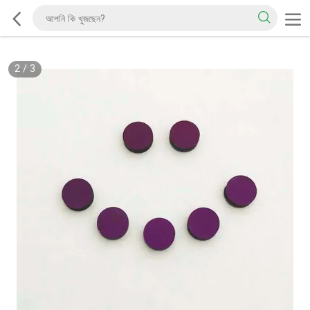
2
/
3