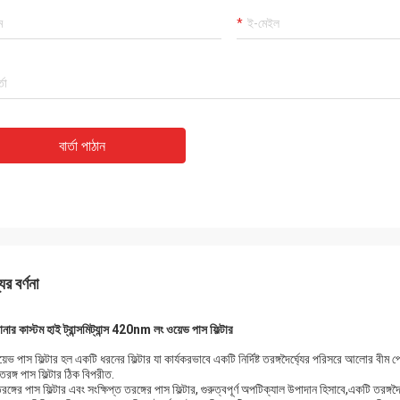
বার্তা পাঠান
ের বর্ণনা
নার কাস্টম হাই ট্রান্সমিট্যান্স 420nm লং ওয়েভ পাস ফিল্টার
়েভ পাস ফিল্টার হল একটি ধরনের ফিল্টার যা কার্যকরভাবে একটি নির্দিষ্ট তরঙ্গদৈর্ঘ্যের পরিসরে আলোর বীম প
প তরঙ্গ পাস ফিল্টার ঠিক বিপরীত.
 তরঙ্গের পাস ফিল্টার এবং সংক্ষিপ্ত তরঙ্গের পাস ফিল্টার, গুরুত্বপূর্ণ অপটিক্যাল উপাদান হিসাবে,একটি তরঙ্গদ