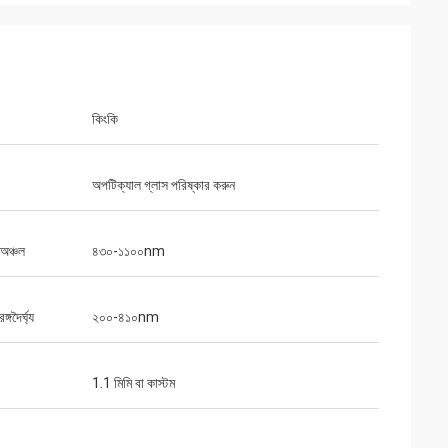
কিংকি
অপটিক্যাল গ্লাস পরিষ্কার করুন
 অঞ্চল
৪৩০-১১০০nm
গদৈর্ঘ্য
২০০-৪১০nm
1.1 মিমি বা কাস্টম