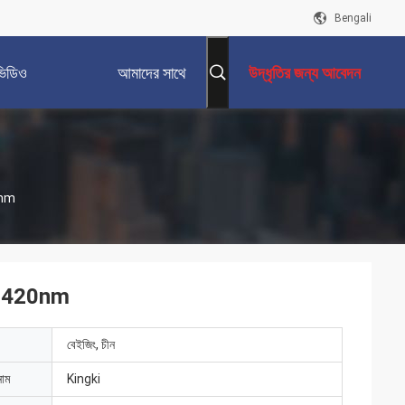
Bengali
ভিডিও
আমাদের সাথে
উদ্ধৃতির জন্য আবেদন
যোগাযোগ করুন
20nm
্টার 420nm
বেইজিং, চীন
নাম
Kingki