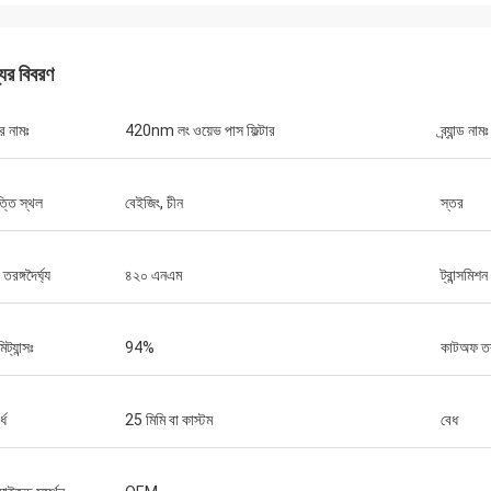
যের বিবরণ
র নামঃ
420nm লং ওয়েভ পাস ফিল্টার
ব্র্যান্ড নামঃ
্তি স্থল
বেইজিং, চীন
স্তর
র তরঙ্গদৈর্ঘ্য
৪২০ এনএম
ট্রান্সমিশন
মিট্যান্সঃ
94%
কাটঅফ তরঙ্
্ধ
25 মিমি বা কাস্টম
বেধ