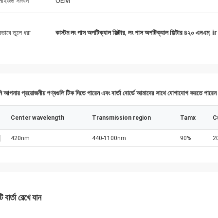
টমাইজড সমর্থন
OEM
ষভাবে তুলে ধরা
কাস্টম লং পাস অপটিক্যাল ফিল্টার
,
লং পাস অপটিক্যাল ফিল্টার ৪২০ এনএম
,
ir
 আপনার প্রয়োজনীয় পণ্যগুলি টিক দিতে পারেন এবং বার্তা বোর্ডে আমাদের সাথে যোগাযোগ করতে পারে
Center wavelength
Transmission region
Tamx
C
420nm
440-1100nm
90%
2
 বার্তা রেখে যান