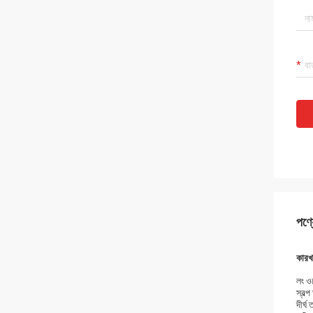
পণ্য
কারখা
লং ওয
স্বল্
দীর্ঘ