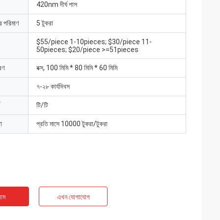
420nm দীর্ঘ পাস
ার পরিমাণ
5 টুকরা
$55/piece 1-10pieces; $30/piece 11-
50pieces; $20/piece >=51pieces
রণ
বক্স, 100 মিমি * 80 মিমি * 60 মিমি
৭-২৮ কার্যদিবস
টি/টি
া
প্রতি মাসে 10000 টুকরা/টুকরা
াম
এখন যোগাযোগ