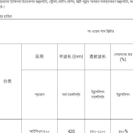
্রধানত চিকিৎসা ডিডেকশন যন্ত্রপাতি, সৌন্দর্য ফোটন মেশিন, মাল্টি-ব্যান্ড অপরাধ সনাক্তকরণ যন্ত্রপাতি
হয়।
র চাহিদা
লং ওয়েভ পাস ফিল্টার
লেনদেনের হার
应用
半波长 ((nm)
透射波长
(%)
分类
ট্রান্সমিশন
প্রয়োগ
অর্ধ তরঙ্গদৈর্ঘ্য
ট্রান্সমিশন
তরঙ্গদৈর্ঘ্য
আইপিএল ৪২০
৪৪০-১১০০
≥৯০%
420