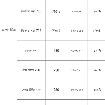
বিশ্লেষণ যন্ত্র 766
৮০৬-১০০
≥৯০%
766.5
য়েভ পাস ফিল্টার
বিশ্লেষণ যন্ত্র 795
৮১৫-১১০০
794.7
≥9a%
লেজার ৭৩০
৭৫০-১১০০
≥৯০%
730
লেজ ফিল্টার 750
৭৭০-১১০০
≥৯০%
750
লেজার ফিল্টার ৭৮০
৮০০-১১০০
≥৯০%
780