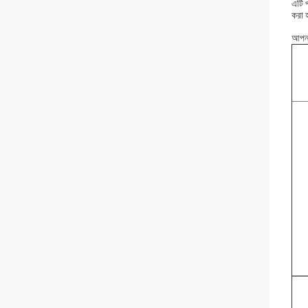
এটি প
করা 
আপনা