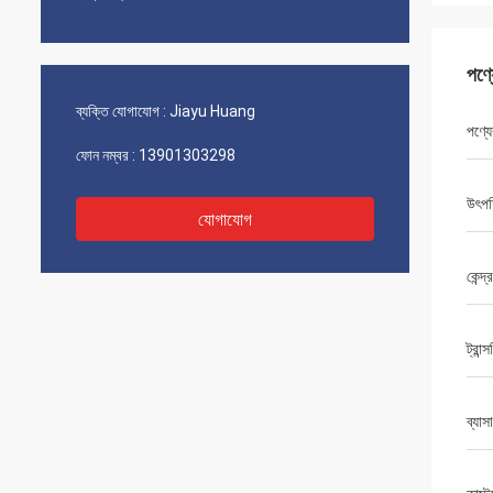
পণ্
ব্যক্তি যোগাযোগ :
Jiayu Huang
পণ্যে
ফোন নম্বর :
13901303298
উৎপত
যোগাযোগ
কেন্দ্
ট্রান্স
ব্যাসার