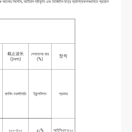
, মঞ্চ আলোর সিস্টেম, আইরিস স্বীকৃতি এবং ডিজিটাল চিত্র অ্যাপ্লিকেশনগুলিতে প্রয়োগ
截止波长
লেনদেনের হার
型号
((nm)
(%)
ব্লকিং তরঙ্গদৈর্ঘ্য
ট্রান্সমিশন
প্রকার
২০০-৪০০
≤১%
আইপিএল ৪২০