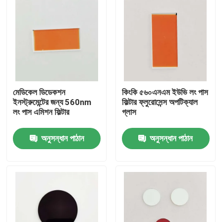
মেডিকেল ডিডেকশন
কিংকি ৫৬০এনএম ইউভি লং পাস
ইনস্ট্রুমেন্টের জন্য 560nm
ফিল্টার ফ্লুরোসেন্স অপটিক্যাল
লং পাস এমিশন ফিল্টার
গ্লাস
অনুসন্ধান পাঠান
অনুসন্ধান পাঠান
বাড়ি
পণ্য
ভিডিও