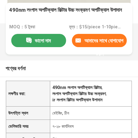
490nm লংপাস অপটিক্যাল ফিল্টার উচ্চ সংক্রমণ অপটিক্যাল উপাদান
MOQ：5 টুকরা
মূল্য：$15/piece 1-10pieces; $10/piece 11-50pieces; $5/piece >=51pieces
ভালো দাম
আমাদের সাথে যোগাযোগ
করুন
পণ্যের বর্ণনা
490nm লংপাস অপটিক্যাল ফিল্টার
,
লক্ষণীয় করা:
লংপাস অপটিক্যাল ফিল্টার উচ্চ সংক্রমণ
,
ir লংপাস ফিল্টার অপটিক্যাল উপাদান
উৎপত্তি স্থল
বেইজিং, চীন
ডেলিভারি সময়
৭-২৮ কার্যদিবস