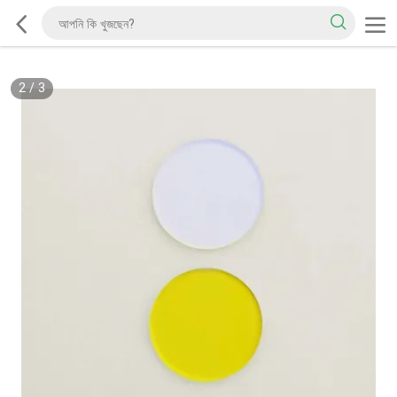
2
/
3