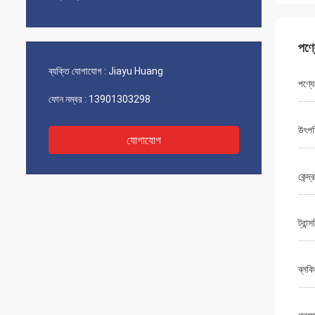
পণ্
ব্যক্তি যোগাযোগ :
Jiayu Huang
পণ্যে
ফোন নম্বর :
13901303298
উৎপত
যোগাযোগ
কেন্দ্
ট্রান্স
ব্লকি