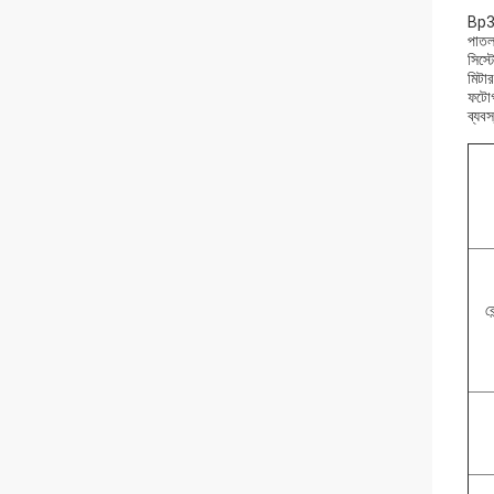
Bp380
পাতলা
সিস্
মিটার
ফটোগ্
ব্যবস
কে