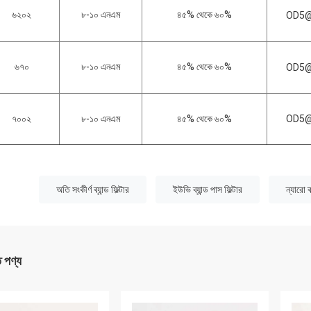
৬২০২
৮-১০ এনএম
৪৫% থেকে ৬০%
OD5@
৬৭০
৮-১০ এনএম
৪৫% থেকে ৬০%
OD5@
৭০০২
৮-১০ এনএম
৪৫% থেকে ৬০%
OD5@
:
অতি সংকীর্ণ ব্যান্ড ফিল্টার
ইউভি ব্যান্ড পাস ফিল্টার
ন্যারো ব্
ত পণ্য