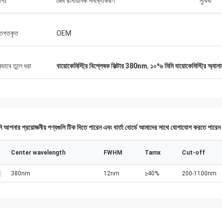
োগঃ
জৈব রাসায়নিক সনাক্তকরণ
সুবিধা
্তিগতকৃত
OEM
ষভাবে তুলে ধরা
বায়োকেমিস্ট্রি বিশ্লেষক ফিল্টার 380nm
,
১০*৬ মিমি বায়োকেমিস্ট্রি অ্যানা
 আপনার প্রয়োজনীয় পণ্যগুলি টিক দিতে পারেন এবং বার্তা বোর্ডে আমাদের সাথে যোগাযোগ করতে পারে
Center wavelength
FWHM
Tamx
Cut-off
380nm
12nm
≥40%
200-1100nm