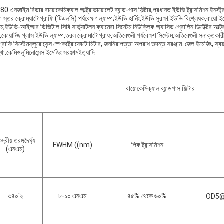
 এনজাইম রিডার বায়োকেমিক্যাল আল্ট্রাভায়োলেট ব্যান্ড-পাস ফিল্টার,প্রধানত ইউভি ট্রান্সমিশন ইনস্ট্রু
 স্তর ক্রোম্যাটোগ্রাফি (টিএলসি) পর্যবেক্ষণ ল্যাম্প;ইউভি হার্নিং,ইউভি সুরক্ষা.ইউভি বিশ্লেষক,বায়
টেম,ইউভি-আইআর ডিজিটাল সিবি সার্ভ্যাটলন ক্যামেরা সিস্টেম নিউক্লিক অ্যাসিড প্রোলিন ডিটেক্টর আল
,কোয়ার্টজ গ্লাস ইউভি ল্যাম্প,তরল ক্রোমাটোগ্রাফ,অতিবেগুনী পর্যবেক্ষণ সিস্টেম,অতিবেগুনী সনাক্তকারী
রাফি সিস্টেমফ্লুরোসেন্স স্পেকট্রোফোটোমিটার, জননিরাপত্তা অপরাধ তদন্ত সরঞ্জাম. জেল ইমেজিং, স্বয
্থা.কেমিওলুমিনোসেন্স ইমেজিং সরঞ্জামইত্যাদি
বায়োকেমিক্যাল ব্যান্ডপাস ফিল্টার
ন্দ্রীয় তরঙ্গদৈর্ঘ্য
FWHM ((nm)
পিক ট্রান্সমিশন
(এনএম)
৩৪০'২
৮-১০ এনএম
৪৫% থেকে ৬০%
OD5@