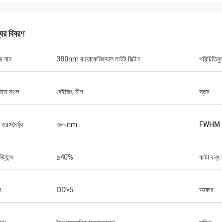
যের বিবরণ
র নাম
380nm বায়োকেমিক্যাল লাইট ফিল্টার
পরিচিতিমু
্তি স্থল
বেইজিং, চীন
স্তর
র তরঙ্গদৈর্ঘ্য
৩৮০nm
FWHM
মিট্যান্স
≥40%
কাটা বন্ধ ত
ং
OD≥5
আকার