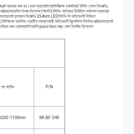
মেন্ট ব্যবহার করা হয়।তরল ক্রামেটোগ্রাফিফিক্সড তরঙ্গদৈর্ঘ্য ইউভি শোষণ ডিলেক্টর,
ো ইলেক্ট্রোফোরেসিস ইমেজ বিশ্লেষণ সিস্টেম,ইউভি-আইআর ডিজিটাল পর্যবেক্ষণ ক্যামেরা
্ট্রাভায়োলেট দৃশ্যমান ডিটেক্টর 254nm LEDইউভি-বি অতিবেগুনী বিকিরণ
,নিউক্লিক অ্যাসিড প্রোটিন সনাক্তকারী.অতিবেগুনী ট্রান্সমিশন সিস্টেম,আল্ট্রাভায়োলেট
়ংক্রিয় জেল ক্রোম্যাটোগ্রাফি punction যন্ত্র. জেল ইমেজিং বিশ্লেষণ
গড় ব্লকিং
P/N
200-1100nm
KK-BF-340