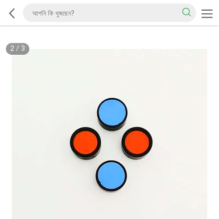
2
/
3