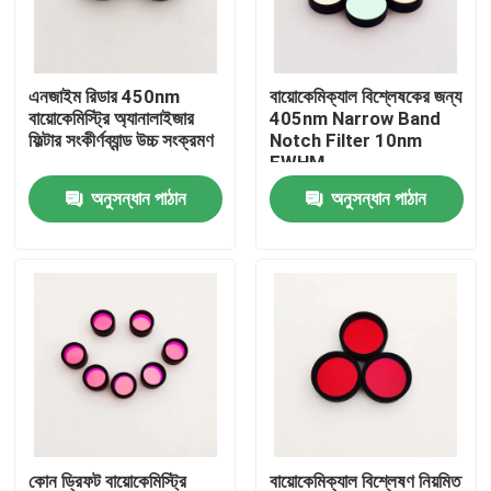
আমাদের সম্পর্কে
এনজাইম রিডার 450nm
বায়োকেমিক্যাল বিশ্লেষকের জন্য
বায়োকেমিস্ট্রি অ্যানালাইজার
405nm Narrow Band
কারখানা ভ্রমণ
ফিল্টার সংকীর্ণব্যান্ড উচ্চ সংক্রমণ
Notch Filter 10nm
FWHM
অনুসন্ধান পাঠান
অনুসন্ধান পাঠান
মান নিয়ন্ত্রণ
আমাদের সাথে যোগাযোগ করুন
উদ্ধৃতির জন্য আবেদন
অপটিক্যাল ব্যান্ডপাস ফিল্টার
ফ্লুরোসেন্স ব্যান্ডপাস ফিল্টার
কোন ড্রিফট বায়োকেমিস্ট্রি
বায়োকেমিক্যাল বিশ্লেষণ নিয়মিত