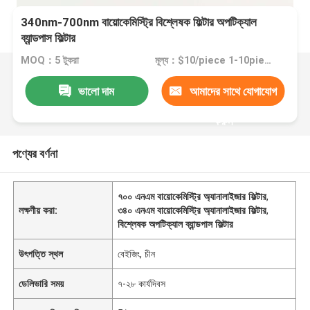
340nm-700nm বায়োকেমিস্ট্রি বিশ্লেষক ফিল্টার অপটিক্যাল
ব্যান্ডপাস ফিল্টার
MOQ：5 টুকরা
মূল্য：$10/piece 1-10pieces; $9/piece 11-50pieces; $8/piece >=51pieces
ভালো দাম
আমাদের সাথে যোগাযোগ
করুন
পণ্যের বর্ণনা
৭০০ এনএম বায়োকেমিস্ট্রি অ্যানালাইজার ফিল্টার
,
লক্ষণীয় করা:
৩৪০ এনএম বায়োকেমিস্ট্রি অ্যানালাইজার ফিল্টার
,
বিশ্লেষক অপটিক্যাল ব্যান্ডপাস ফিল্টার
উৎপত্তি স্থল
বেইজিং, চীন
ডেলিভারি সময়
৭-২৮ কার্যদিবস