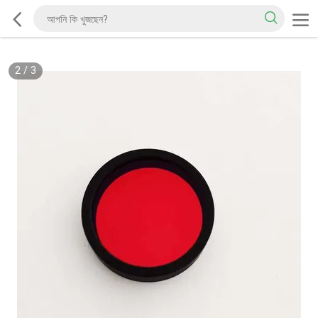
2
/
3