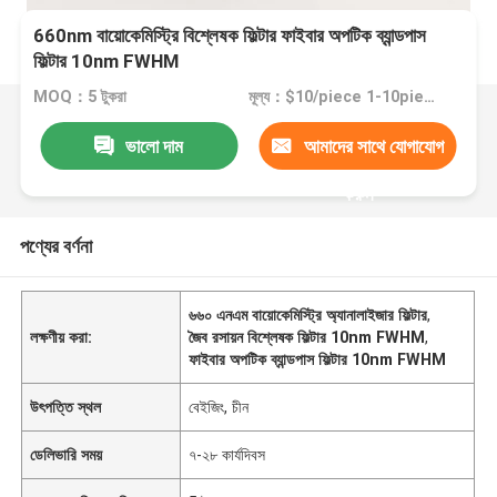
660nm বায়োকেমিস্ট্রি বিশ্লেষক ফিল্টার ফাইবার অপটিক ব্যান্ডপাস
ফিল্টার 10nm FWHM
MOQ：5 টুকরা
মূল্য：$10/piece 1-10pieces; $9/piece 11-50pieces; $8/piece >=51pieces
ভালো দাম
আমাদের সাথে যোগাযোগ
করুন
পণ্যের বর্ণনা
৬৬০ এনএম বায়োকেমিস্ট্রি অ্যানালাইজার ফিল্টার
,
লক্ষণীয় করা:
জৈব রসায়ন বিশ্লেষক ফিল্টার 10nm FWHM
,
ফাইবার অপটিক ব্যান্ডপাস ফিল্টার 10nm FWHM
উৎপত্তি স্থল
বেইজিং, চীন
ডেলিভারি সময়
৭-২৮ কার্যদিবস