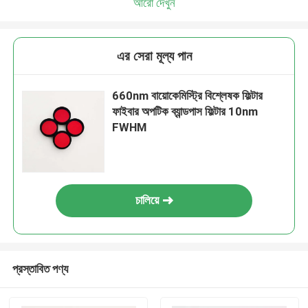
আরো দেখুন
এর সেরা মূল্য পান
660nm বায়োকেমিস্ট্রি বিশ্লেষক ফিল্টার
ফাইবার অপটিক ব্যান্ডপাস ফিল্টার 10nm
FWHM
চালিয়ে
প্রস্তাবিত পণ্য